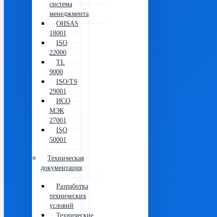
система
менеджмента
OHSAS
18001
ISO
22000
TL
9000
ISO/TS
29001
ИСО
МЭК
27001
ISO
50001
Техническая
документация
Разработка
технических
условий
Технические