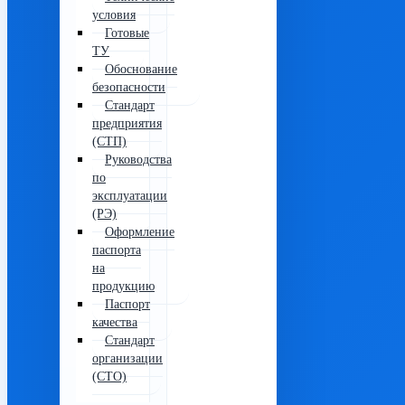
условия
Готовые
ТУ
Обоснование
безопасности
Стандарт
предприятия
(СТП)
Руководства
по
эксплуатации
(РЭ)
Оформление
паспорта
на
продукцию
Паспорт
качества
Стандарт
организации
(СТО)