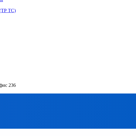
(ТР ТС)
офис 236