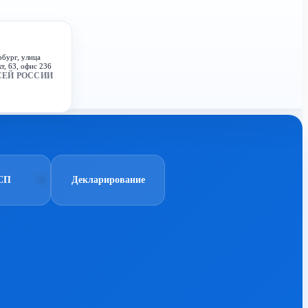
рбург, улица
т, 63, офис 236
СЕЙ РОССИИ
СП
Декларирование