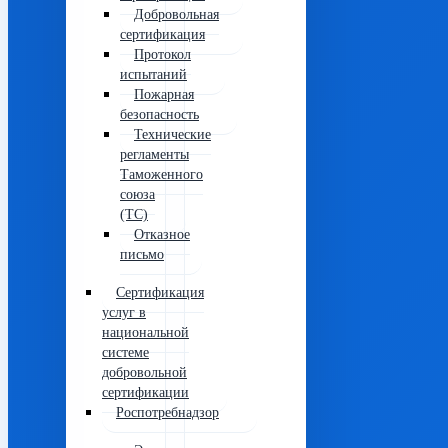
Добровольная
сертификация
Протокол
испытаний
Пожарная
безопасность
Технические
регламенты
Таможенного
союза
(ТС)
Отказное
письмо
Сертификация
услуг в
национальной
системе
добровольной
сертификации
Роспотребнадзор