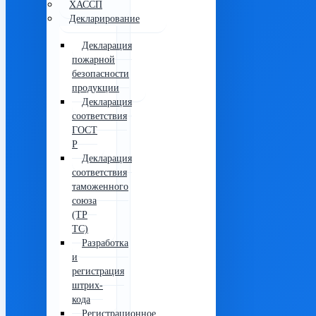
ХАССП
Декларирование
Декларация
пожарной
безопасности
продукции
Декларация
соответствия
ГОСТ
Р
Декларация
соответствия
таможенного
союза
(ТР
ТС)
Разработка
и
регистрация
штрих-
кода
Регистрационное