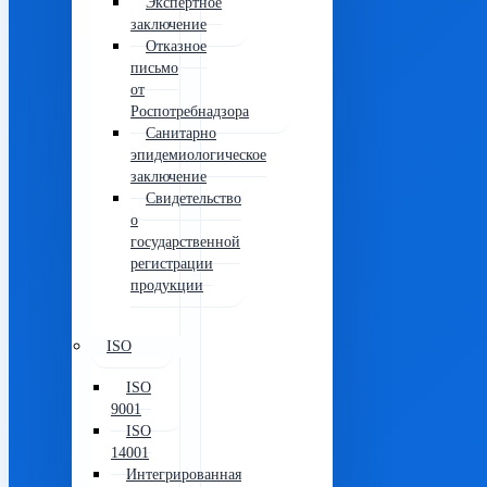
Экспертное
заключение
Отказное
письмо
от
Роспотребнадзора
Санитарно
эпидемиологическое
заключение
Свидетельство
о
государственной
регистрации
продукции
ISO
ISO
9001
ISO
14001
Интегрированная