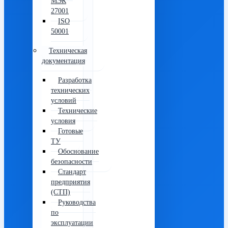
МЭК
27001
ISO
50001
Техническая
документация
Разработка
технических
условий
Технические
условия
Готовые
ТУ
Обоснование
безопасности
Стандарт
предприятия
(СТП)
Руководства
по
эксплуатации