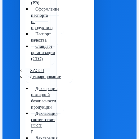
(РЭ)
Оформление
паспорта
на
продукцию
Паспорт
качества
Стандарт
организации
(СТО)
ХАССП
Декларирование
Декларация
пожарной
безопасности
продукции
Декларация
соответствия
ГОСТ
Р
Декларация