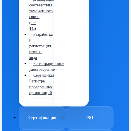
соответствия
таможенного
союза
(ТР
ТС)
Разработка
и
регистрация
штрих-
кода
Регистрационное
удостоверение
Сертификат
Регистра
проверенных
организаций
Сертификация
ISO