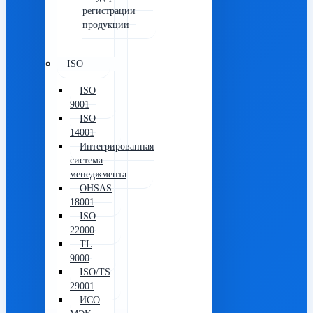
регистрации
продукции
ISO
ISO
9001
ISO
14001
Интегрированная
система
менеджмента
OHSAS
18001
ISO
22000
TL
9000
ISO/TS
29001
ИСО