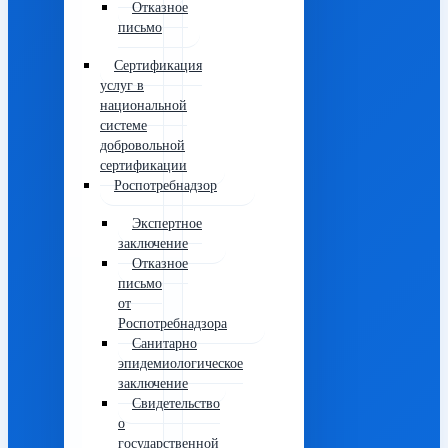
Отказное
письмо
Сертификация
услуг в
национальной
системе
добровольной
сертификации
Роспотребнадзор
Экспертное
заключение
Отказное
письмо
от
Роспотребнадзора
Санитарно
эпидемиологическое
заключение
Свидетельство
о
государственной