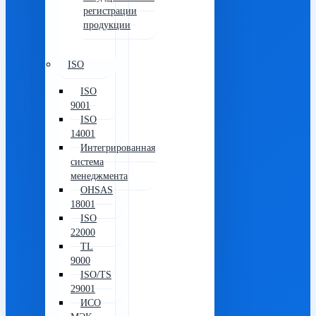
регистрации
продукции
ISO
ISO
9001
ISO
14001
Интегрированная
система
менеджмента
OHSAS
18001
ISO
22000
TL
9000
ISO/TS
29001
ИСО