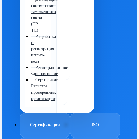
соответствия
таможенного
союза
(ТР
ТС)
Разработка
и
регистрация
штрих-
кода
Регистрационное
удостоверение
Сертификат
Регистра
проверенных
организаций
Сертификация
ISO