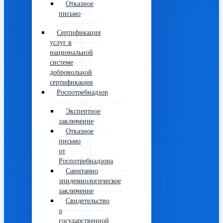
Отказное
письмо
Сертификация
услуг в
национальной
системе
добровольной
сертификации
Роспотребнадзор
Экспертное
заключение
Отказное
письмо
от
Роспотребнадзора
Санитарно
эпидемиологическое
заключение
Свидетельство
о
государственной