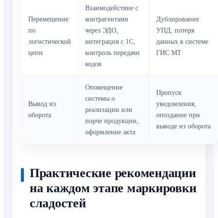
Взаимодействие с
Перемещение
контрагентами
Дублирование
по
через ЭДО,
УПД, потеря
логистической
интеграция с 1С,
данных в системе
цепи
контроль передачи
ГИС МТ
кодов
Оповещение
Пропуск
системы о
Вывод из
уведомления,
реализации или
оборота
опоздание при
порче продукции,
выводе из оборота
оформление акта
Практические рекомендации
на каждом этапе маркировки
сладостей