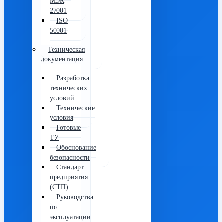
МЭК
27001
ISO
50001
Техническая
документация
Разработка
технических
условий
Технические
условия
Готовые
ТУ
Обоснование
безопасности
Стандарт
предприятия
(СТП)
Руководства
по
эксплуатации