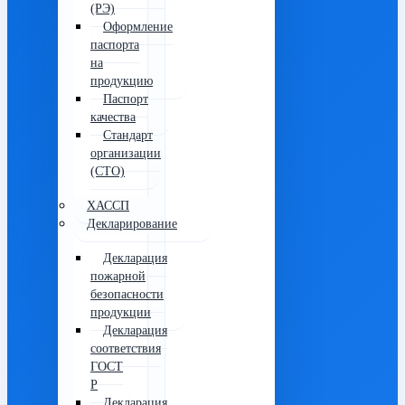
(РЭ)
Оформление
паспорта
на
продукцию
Паспорт
качества
Стандарт
организации
(СТО)
ХАССП
Декларирование
Декларация
пожарной
безопасности
продукции
Декларация
соответствия
ГОСТ
Р
Декларация