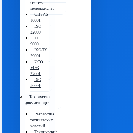
система
менеджмента
OHSAS
18001
ISO
22000
TL
9000
ISO/TS
29001
ИСО
МЭК
27001
ISO
50001
Техническая
документация
Разработка
технических
условий
Технические