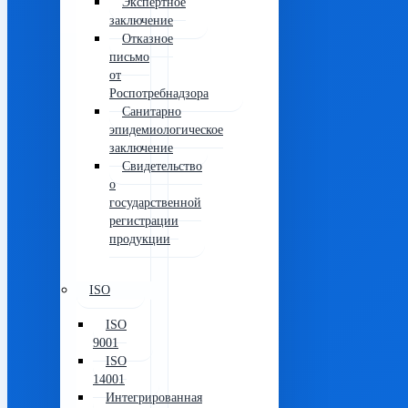
Экспертное
заключение
Отказное
письмо
от
Роспотребнадзора
Санитарно
эпидемиологическое
заключение
Свидетельство
о
государственной
регистрации
продукции
ISO
ISO
9001
ISO
14001
Интегрированная