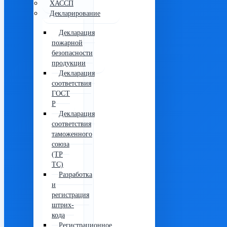
ХАССП
Декларирование
Декларация
пожарной
безопасности
продукции
Декларация
соответствия
ГОСТ
Р
Декларация
соответствия
таможенного
союза
(ТР
ТС)
Разработка
и
регистрация
штрих-
кода
Регистрационное