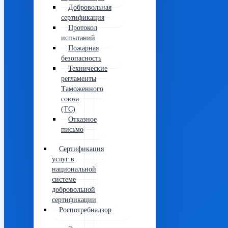
Добровольная
сертификация
Протокол
испытаний
Пожарная
безопасность
Технические
регламенты
Таможенного
союза
(ТС)
Отказное
письмо
Сертификация
услуг в
национальной
системе
добровольной
сертификации
Роспотребнадзор