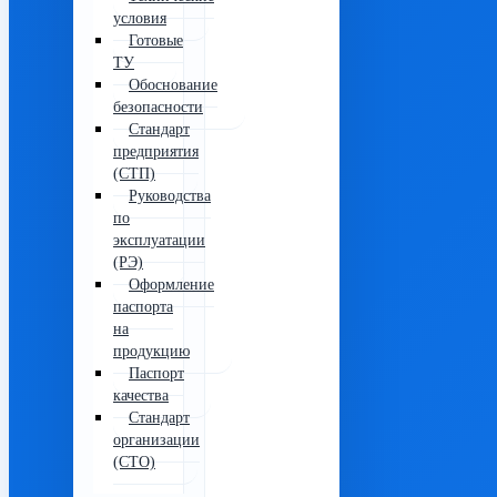
условия
Готовые
ТУ
Обоснование
безопасности
Стандарт
предприятия
(СТП)
Руководства
по
эксплуатации
(РЭ)
Оформление
паспорта
на
продукцию
Паспорт
качества
Стандарт
организации
(СТО)