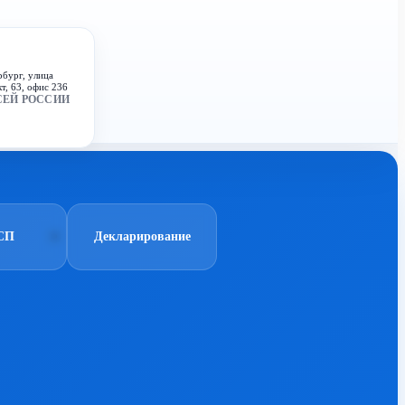
рбург, улица
т, 63, офис 236
СЕЙ РОССИИ
СП
Декларирование