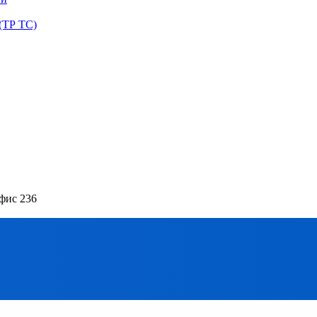
(ТР ТС)
офис 236