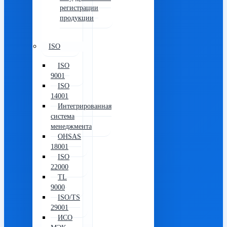
регистрации
продукции
ISO
ISO
9001
ISO
14001
Интегрированная
система
менеджмента
OHSAS
18001
ISO
22000
TL
9000
ISO/TS
29001
ИСО