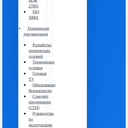
МЭК
27001
ISO
50001
Техническая
документация
Разработка
технических
условий
Технические
условия
Готовые
ТУ
Обоснование
безопасности
Стандарт
предприятия
(СТП)
Руководства
по
эксплуатации