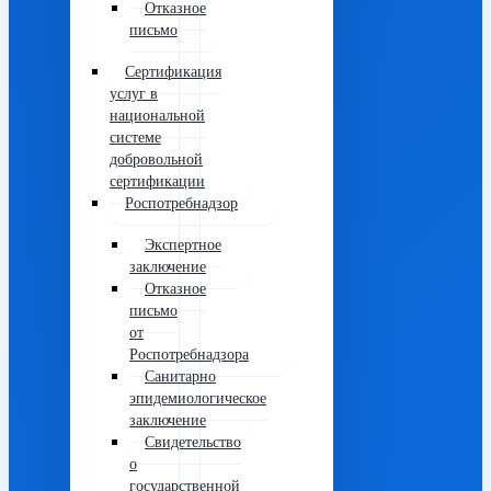
Отказное
письмо
Сертификация
услуг в
национальной
системе
добровольной
сертификации
Роспотребнадзор
Экспертное
заключение
Отказное
письмо
от
Роспотребнадзора
Санитарно
эпидемиологическое
заключение
Свидетельство
о
государственной