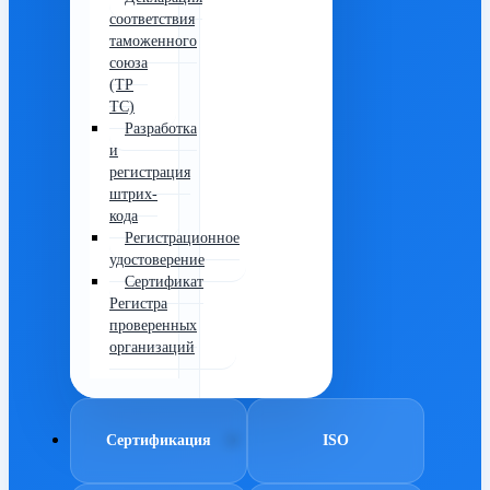
соответствия
таможенного
союза
(ТР
ТС)
Разработка
и
регистрация
штрих-
кода
Регистрационное
удостоверение
Сертификат
Регистра
проверенных
организаций
Сертификация
ISO