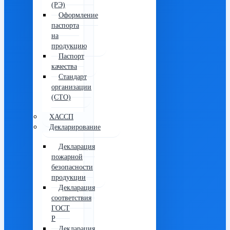
(РЭ)
Оформление
паспорта
на
продукцию
Паспорт
качества
Стандарт
организации
(СТО)
ХАССП
Декларирование
Декларация
пожарной
безопасности
продукции
Декларация
соответствия
ГОСТ
Р
Декларация