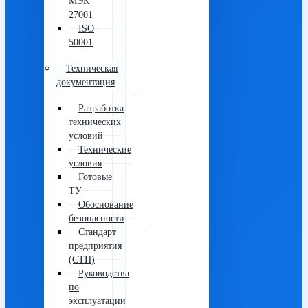
МЭК
27001
ISO
50001
Техническая
документация
Разработка
технических
условий
Технические
условия
Готовые
ТУ
Обоснование
безопасности
Стандарт
предприятия
(СТП)
Руководства
по
эксплуатации