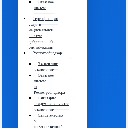
Отказное
письмо
Сертификация
услуг в
национальной
системе
добровольной
сертификации
Роспотребнадзор
Экспертное
заключение
Отказное
письмо
от
Роспотребнадзора
Санитарно
эпидемиологическое
заключение
Свидетельство
о
государственной