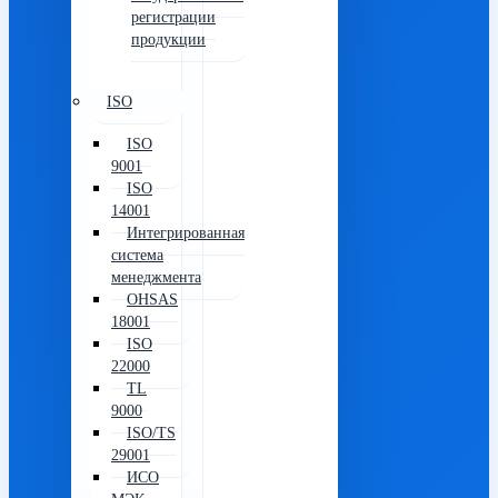
регистрации
продукции
ISO
ISO
9001
ISO
14001
Интегрированная
система
менеджмента
OHSAS
18001
ISO
22000
TL
9000
ISO/TS
29001
ИСО