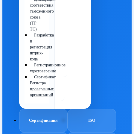
соответствия
таможенного
союза
(ТР
ТС)
Разработка
и
регистрация
штрих-
кода
Регистрационное
удостоверение
Сертификат
Регистра
проверенных
организаций
Сертификация
ISO