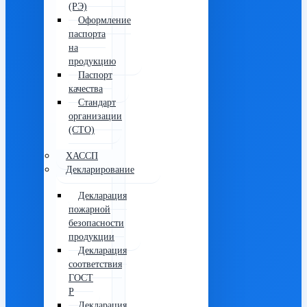
(РЭ)
Оформление
паспорта
на
продукцию
Паспорт
качества
Стандарт
организации
(СТО)
ХАССП
Декларирование
Декларация
пожарной
безопасности
продукции
Декларация
соответствия
ГОСТ
Р
Декларация