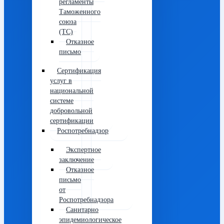
регламенты
Таможенного
союза
(ТС)
Отказное
письмо
Сертификация
услуг в
национальной
системе
добровольной
сертификации
Узнайте стоимость
Роспотребнадзор
Экспертное
заключение
Отказное
письмо
от
Роспотребнадзора
Санитарно