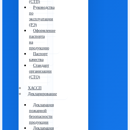
(СТП)
Руководства
по
эксплуатации
(РЭ)
Оформление
паспорта
на
продукцию
Паспорт
качества
Стандарт
организации
(СТО)
ХАССП
Декларирование
Декларация
пожарной
безопасности
продукции