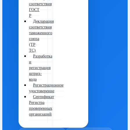
Декларация
соответствия
ГОСТ
Р
Декларация
соответствия
таможенного
союза
(ТР
ТС)
Разработка
и
регистрация
штрих-
кода
Регистрационное
удостоверение
Сертификат
Регистра
проверенных
организаций