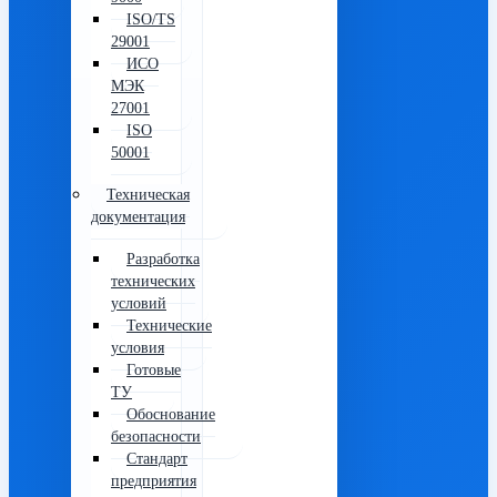
9000
ISO/TS
29001
ИСО
МЭК
27001
ISO
50001
Техническая
документация
Разработка
технических
условий
Технические
условия
Готовые
ТУ
Обоснование
безопасности
Стандарт
предприятия