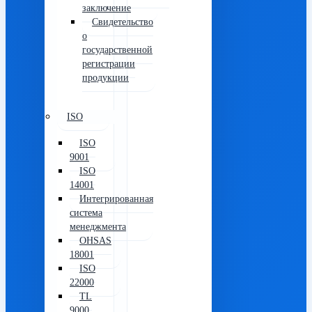
эпидемиологическое
заключение
Свидетельство
о
государственной
регистрации
продукции
ISO
ISO
9001
ISO
14001
Интегрированная
система
менеджмента
OHSAS
18001
ISO
22000
TL