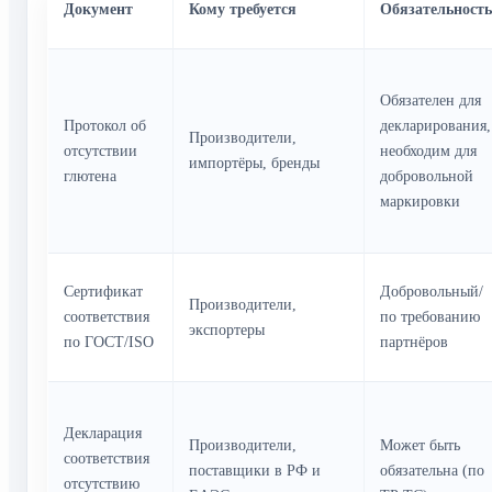
Обязателен для
Протокол об
декларирования,
Производители,
отсутствии
необходим для
импортёры, бренды
глютена
добровольной
маркировки
Сертификат
Добровольный/
Производители,
соответствия
по требованию
экспортеры
по ГОСТ/ISO
партнёров
Декларация
Производители,
Может быть
соответствия
поставщики в РФ и
обязательна (по
отсутствию
ЕАЭС
ТР ТС)
глютена