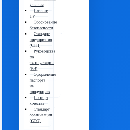
условия
Готовые
ТУ
Обоснование
безопасности
Стандарт
предприятия
(СТП)
Руководства
по
эксплуатации
(РЭ)
Оформление
паспорта
на
продукцию
Паспорт
качества
Стандарт
организации
(СТО)