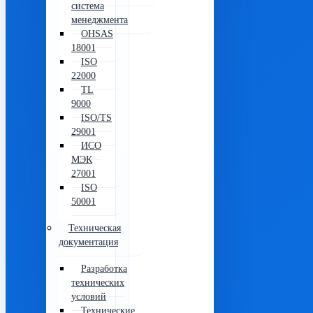
система
менеджмента
OHSAS
18001
ISO
22000
TL
9000
ISO/TS
29001
ИСО
МЭК
27001
ISO
50001
Техническая
документация
Разработка
технических
условий
Технические