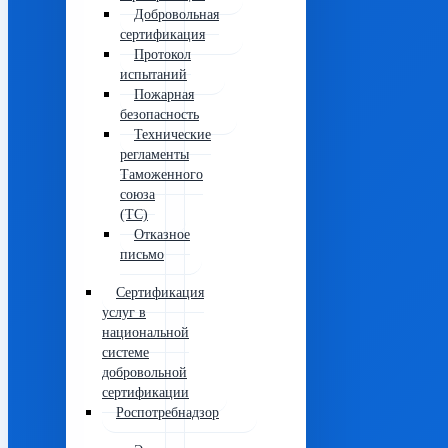
Добровольная
сертификация
Протокол
испытаний
Пожарная
безопасность
Технические
регламенты
Таможенного
союза
(ТС)
Отказное
письмо
Сертификация
услуг в
национальной
системе
добровольной
сертификации
Роспотребнадзор