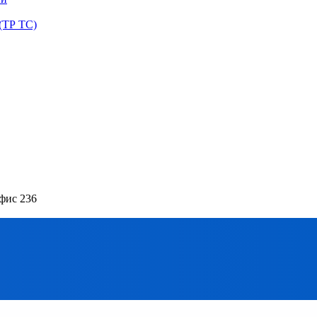
(ТР ТС)
офис 236