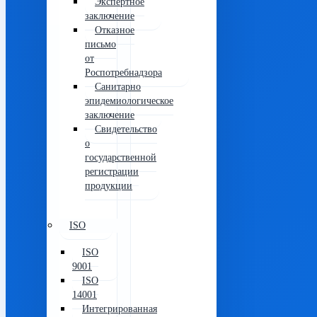
Экспертное
заключение
Отказное
письмо
от
Роспотребнадзора
Санитарно
эпидемиологическое
заключение
Свидетельство
о
государственной
регистрации
продукции
ISO
ISO
9001
ISO
14001
Интегрированная