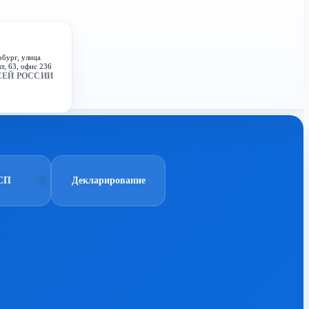
рбург, улица
т, 63, офис 236
СЕЙ РОССИИ
СП
Декларирование