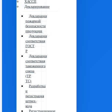
ХАССП
Декларирование
Декларация
пожарной
безопасности
продукции
Декларация
соответствия
ГОСТ
Р
Декларация
соответствия
таможенного
союза
(ТР
ТС)
Разработка
и
регистрация
штрих-
кода
Регистрационное