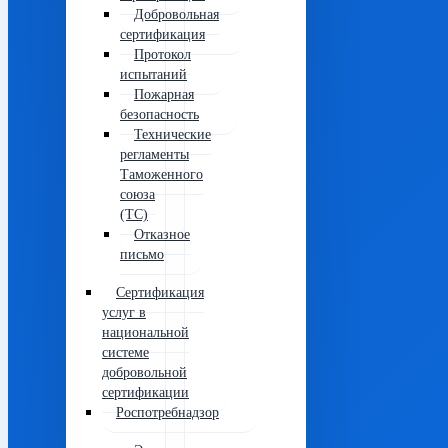
Добровольная
сертификация
Протокол
испытаний
Пожарная
безопасность
Технические
регламенты
Таможенного
союза
(ТС)
Отказное
письмо
Сертификация
услуг в
национальной
системе
добровольной
сертификации
Роспотребнадзор