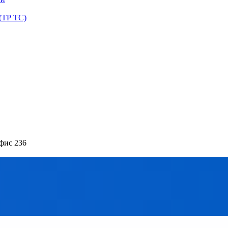
(ТР ТС)
офис 236