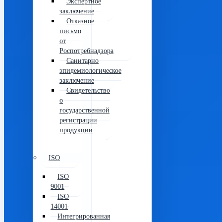
Экспертное
заключение
Отказное
письмо
от
Роспотребнадзора
Санитарно
эпидемиологическое
заключение
Свидетельство
о
государственной
регистрации
продукции
ISO
ISO
9001
ISO
14001
Интегрированная