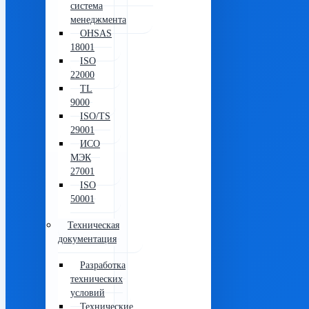
система
менеджмента
OHSAS
18001
ISO
22000
TL
9000
ISO/TS
29001
ИСО
МЭК
27001
ISO
50001
Техническая
документация
Разработка
технических
условий
Технические