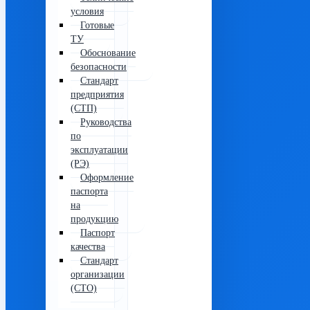
условия
Готовые
ТУ
Обоснование
безопасности
Стандарт
предприятия
(СТП)
Руководства
по
эксплуатации
(РЭ)
Оформление
паспорта
на
продукцию
Паспорт
качества
Стандарт
организации
(СТО)