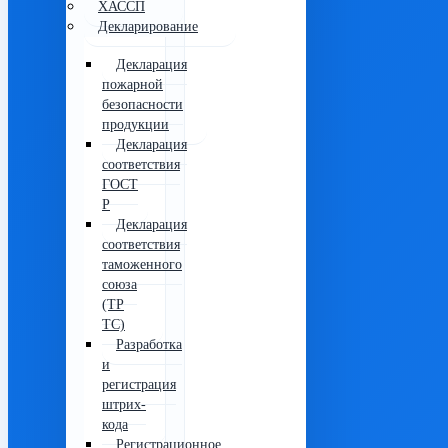
ХАССП
Декларирование
Декларация
пожарной
безопасности
продукции
Декларация
соответствия
ГОСТ
Р
Декларация
соответствия
таможенного
союза
(ТР
ТС)
Разработка
и
регистрация
штрих-
кода
Регистрационное