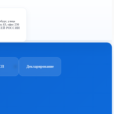
рбург, улица
т, 63, офис 236
СЕЙ РОССИИ
СП
Декларирование