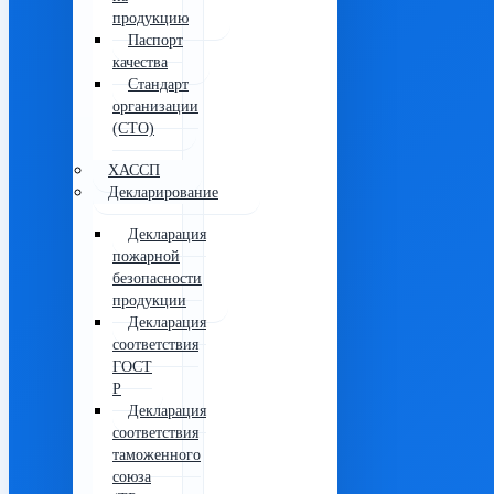
продукцию
Паспорт
качества
Стандарт
организации
(СТО)
ХАССП
Декларирование
Декларация
пожарной
безопасности
продукции
Декларация
соответствия
ГОСТ
Р
Декларация
соответствия
таможенного
союза