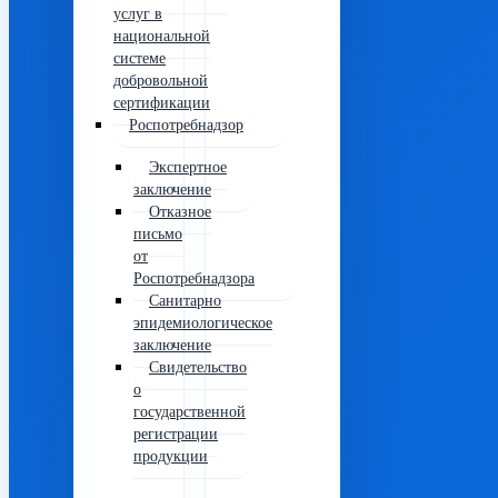
услуг в
национальной
системе
добровольной
сертификации
Роспотребнадзор
Экспертное
заключение
Отказное
письмо
от
Роспотребнадзора
Санитарно
эпидемиологическое
заключение
Свидетельство
о
государственной
регистрации
продукции