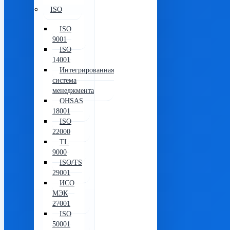
ISO
ISO
9001
ISO
14001
Интегрированная
система
менеджмента
OHSAS
18001
ISO
22000
TL
9000
ISO/TS
29001
ИСО
МЭК
27001
ISO
50001