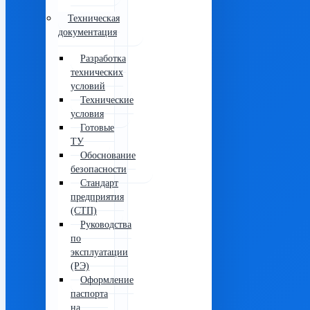
Техническая
документация
Разработка
технических
условий
Технические
условия
Готовые
ТУ
Обоснование
безопасности
Стандарт
предприятия
(СТП)
Руководства
по
эксплуатации
(РЭ)
Оформление
паспорта
на