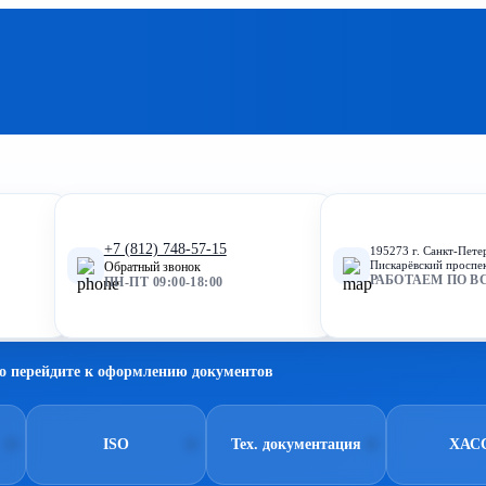
+7 (812) 748-57-15
195273 г. Санкт-Пете
Пискарёвский проспек
Обратный звонок
РАБОТАЕМ ПО В
ПН-ПТ 09:00-18:00
о перейдите к оформлению документов
ISO
Тех. документация
ХАС