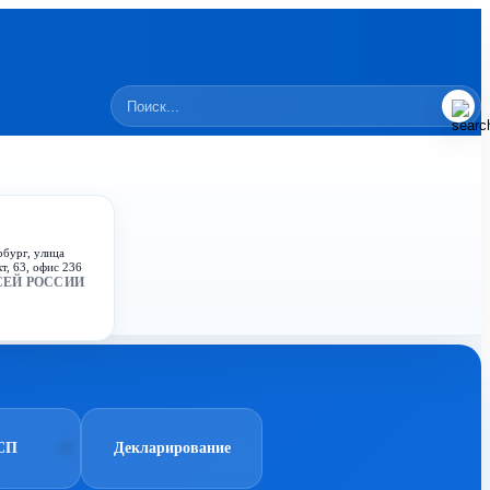
рбург, улица
т, 63, офис 236
СЕЙ РОССИИ
СП
Декларирование