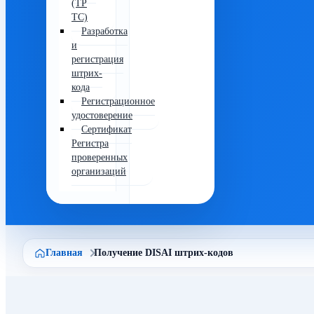
(ТР
ТС)
Разработка
и
регистрация
штрих-
кода
Регистрационное
удостоверение
Сертификат
Регистра
проверенных
организаций
Главная
Получение DISAI штрих-кодов