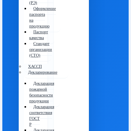
(РЭ)
Оформление
паспорта
на
продукцию
Паспорт
качества
Стандарт
организации
(СТО)
ХАССП
Декларирование
Декларация
пожарной
безопасности
продукции
Декларация
соответствия
ГОСТ
Р
Декларация