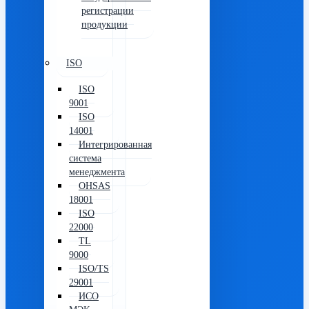
регистрации
продукции
ISO
ISO
9001
ISO
14001
Интегрированная
система
менеджмента
OHSAS
18001
ISO
22000
TL
9000
ISO/TS
29001
ИСО