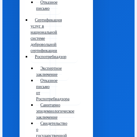
Отказное
письмо
Сертификация
услуг в
национальной
системе
добровольной
сертификации
Роспотребнадзор
Экспертное
заключение
Отказное
письмо
от
Роспотребнадзора
Санитарно
эпидемиологическое
заключение
Свидетельство
о
государственной