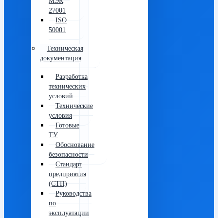
МЭК
27001
ISO
50001
Техническая
документация
Разработка
технических
условий
Технические
условия
Готовые
ТУ
Обоснование
безопасности
Стандарт
предприятия
(СТП)
Руководства
по
эксплуатации