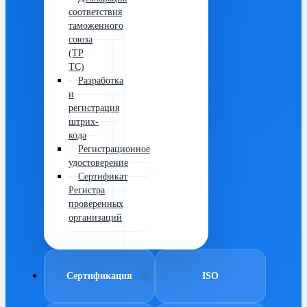
соответствия
таможенного
союза
(ТР
ТС)
Разработка
и
регистрация
штрих-
кода
Регистрационное
удостоверение
Сертификат
Регистра
проверенных
организаций
Сертификация
ISO