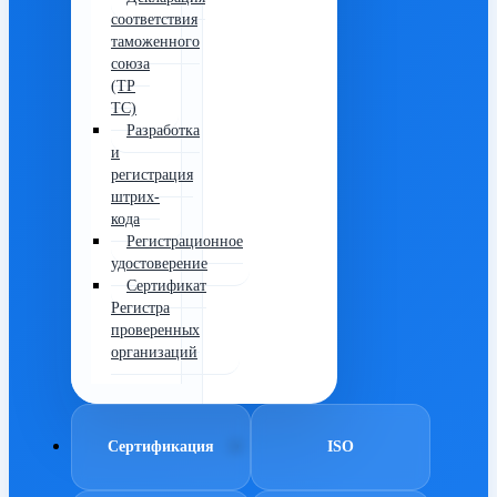
соответствия
таможенного
союза
(ТР
ТС)
Разработка
и
регистрация
штрих-
кода
Регистрационное
удостоверение
Сертификат
Регистра
проверенных
организаций
Сертификация
ISO