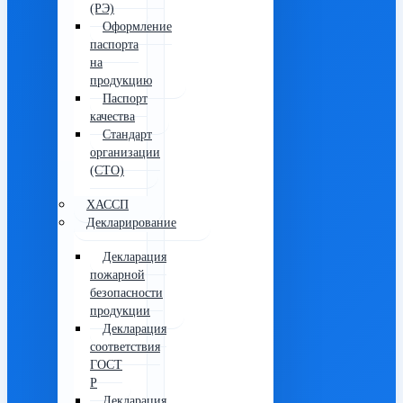
(РЭ)
Оформление
паспорта
на
продукцию
Паспорт
качества
Стандарт
организации
(СТО)
ХАССП
Декларирование
Декларация
пожарной
безопасности
продукции
Декларация
соответствия
ГОСТ
Р
Декларация