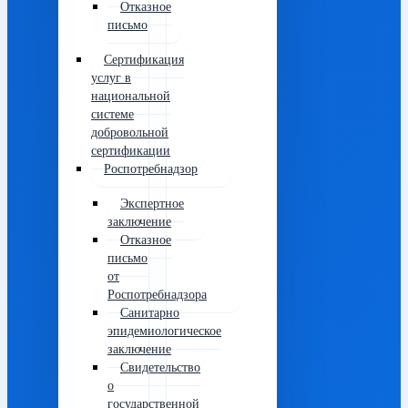
Отказное
письмо
Сертификация
услуг в
национальной
системе
добровольной
сертификации
Роспотребнадзор
Экспертное
заключение
Отказное
письмо
от
Роспотребнадзора
Санитарно
эпидемиологическое
заключение
Свидетельство
о
государственной