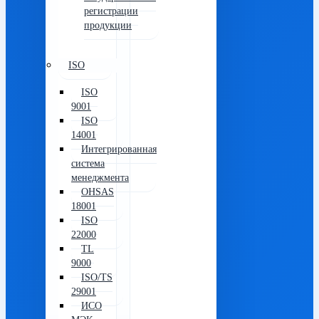
регистрации
продукции
ISO
ISO
9001
ISO
14001
Интегрированная
система
менеджмента
OHSAS
18001
ISO
22000
TL
9000
ISO/TS
29001
ИСО