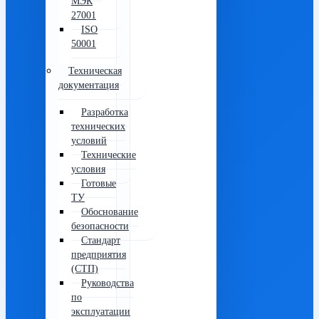
МЭК
27001
ISO
50001
Техническая
документация
Разработка
технических
условий
Технические
условия
Готовые
ТУ
Обоснование
безопасности
Стандарт
предприятия
(СТП)
Руководства
по
эксплуатации