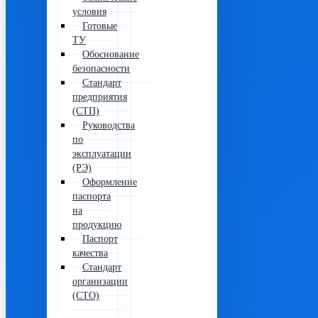
условия
Готовые
ТУ
Обоснование
безопасности
Стандарт
предприятия
(СТП)
Руководства
по
эксплуатации
(РЭ)
Оформление
паспорта
на
продукцию
Паспорт
качества
Стандарт
организации
(СТО)