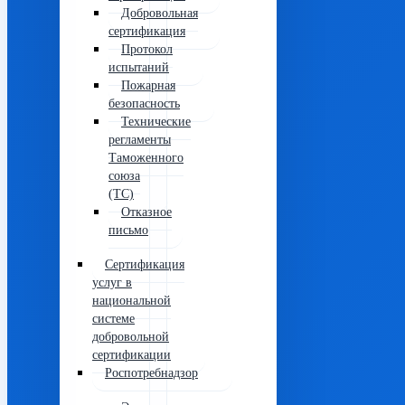
Добровольная
сертификация
Протокол
испытаний
Пожарная
безопасность
Технические
регламенты
Таможенного
союза
(ТС)
Отказное
письмо
Сертификация
услуг в
национальной
системе
добровольной
сертификации
Роспотребнадзор