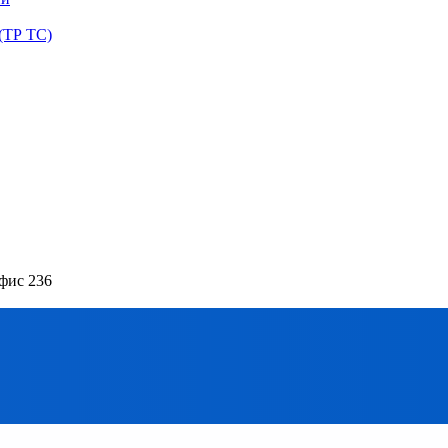
(ТР ТС)
офис 236