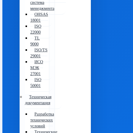
система
менеджмента
OHSAS
18001
ISO
22000
TL
9000
ISO/TS
29001
ИСО
МЭК
27001
ISO
50001
Техническая
документация
Разработка
технических
условий
Технические