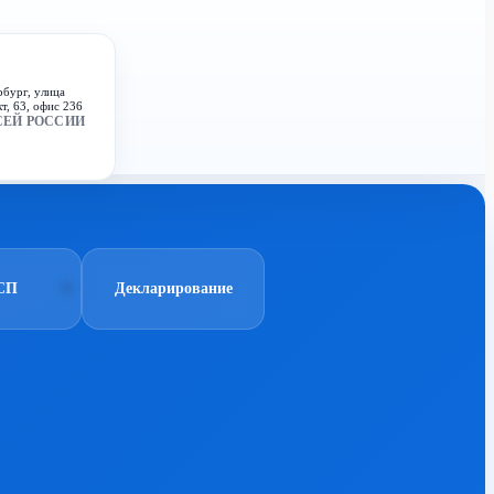
рбург, улица
т, 63, офис 236
СЕЙ РОССИИ
СП
Декларирование