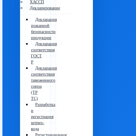
ХАССП
Декларирование
Декларация
пожарной
безопасности
продукции
Декларация
соответствия
ГОСТ
Р
Декларация
соответствия
таможенного
союза
(ТР
ТС)
Разработка
и
регистрация
штрих-
кода
Регистрационное