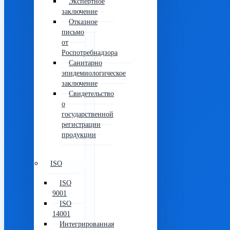
Экспертное
заключение
Отказное
письмо
от
Роспотребнадзора
Санитарно
эпидемиологическое
заключение
Свидетельство
о
государственной
регистрации
продукции
ISO
ISO
9001
ISO
14001
Интегрированная