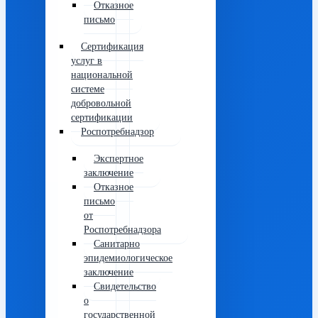
Отказное
письмо
Сертификация
услуг в
национальной
системе
добровольной
сертификации
Роспотребнадзор
Экспертное
заключение
Отказное
письмо
от
Роспотребнадзора
Санитарно
эпидемиологическое
заключение
Свидетельство
о
государственной