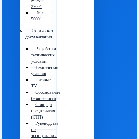
МЭК
27001
ISO
50001
Техническая
документация
Разработка
технических
условий
Технические
условия
Готовые
ТУ
Обоснование
безопасности
Стандарт
предприятия
(СТП)
Руководства
по
эксплуатации