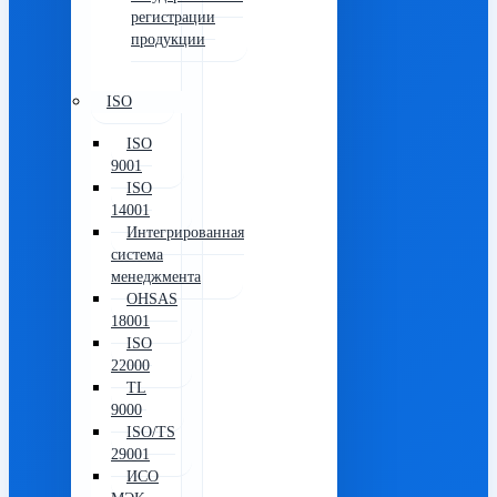
регистрации
продукции
ISO
ISO
9001
ISO
14001
Интегрированная
система
менеджмента
OHSAS
18001
ISO
22000
TL
9000
ISO/TS
29001
ИСО