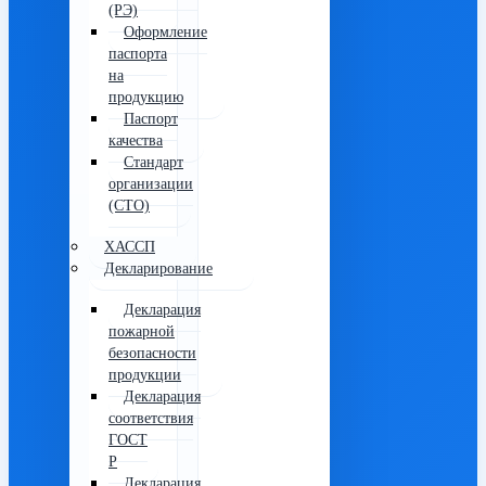
(РЭ)
Оформление
паспорта
на
продукцию
Паспорт
качества
Стандарт
организации
(СТО)
ХАССП
Декларирование
Декларация
пожарной
безопасности
продукции
Декларация
соответствия
ГОСТ
Р
Декларация