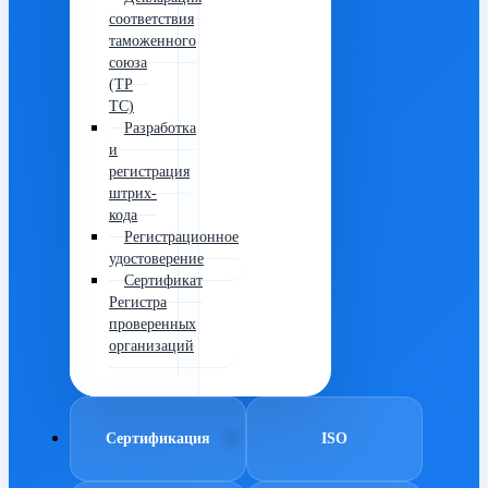
соответствия
таможенного
союза
(ТР
ТС)
Разработка
и
регистрация
штрих-
кода
Регистрационное
удостоверение
Сертификат
Регистра
проверенных
организаций
Сертификация
ISO