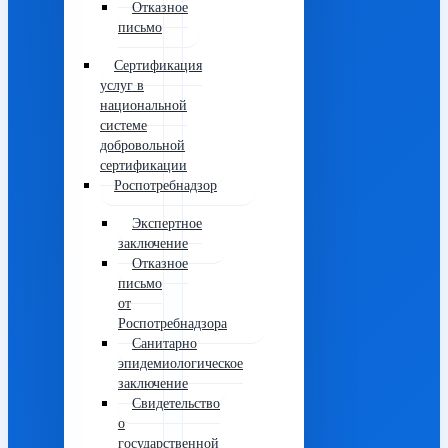
Отказное
письмо
Сертификация
услуг в
национальной
системе
добровольной
сертификации
Роспотребнадзор
Экспертное
заключение
Отказное
письмо
от
Роспотребнадзора
Санитарно
эпидемиологическое
заключение
Свидетельство
о
государственной