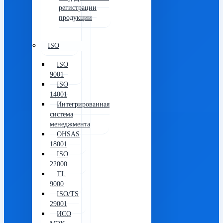
регистрации
продукции
ISO
ISO
9001
ISO
14001
Интегрированная
система
менеджмента
OHSAS
18001
ISO
22000
TL
9000
ISO/TS
29001
ИСО