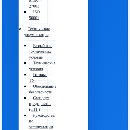
МЭК
27001
ISO
50001
Техническая
документация
Разработка
технических
условий
Технические
условия
Готовые
ТУ
Обоснование
безопасности
Стандарт
предприятия
(СТП)
Руководства
по
эксплуатации