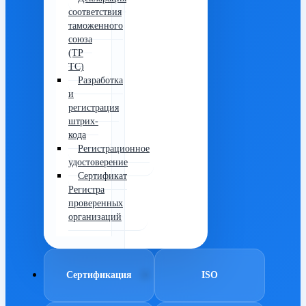
соответствия
таможенного
союза
(ТР
ТС)
Разработка
и
регистрация
штрих-
кода
Регистрационное
удостоверение
Сертификат
Регистра
проверенных
организаций
Сертификация
ISO