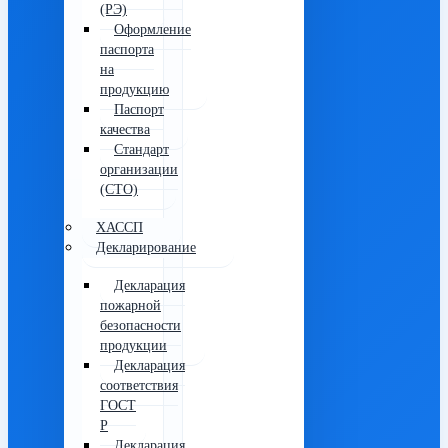
(РЭ)
Оформление
паспорта
на
продукцию
Паспорт
качества
Стандарт
организации
(СТО)
ХАССП
Декларирование
Декларация
пожарной
безопасности
продукции
Декларация
соответствия
ГОСТ
Р
Декларация