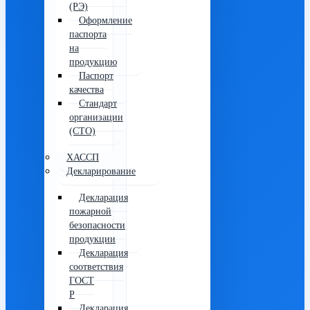
(РЭ)
Оформление
паспорта
на
продукцию
Паспорт
качества
Стандарт
организации
(СТО)
ХАССП
Декларирование
Декларация
пожарной
безопасности
продукции
Декларация
соответствия
ГОСТ
Р
Декларация