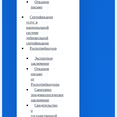
Отказное
письмо
Сертификация
услуг в
национальной
системе
добровольной
сертификации
Роспотребнадзор
Экспертное
заключение
Отказное
письмо
от
Роспотребнадзора
Санитарно
эпидемиологическое
заключение
Свидетельство
о
государственной