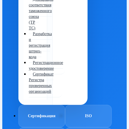
соответствия
таможенного
союза
(ТР
ТС)
Разработка
и
регистрация
штрих-
кода
Регистрационное
удостоверение
Сертификат
Регистра
проверенных
организаций
Сертификация
ISO