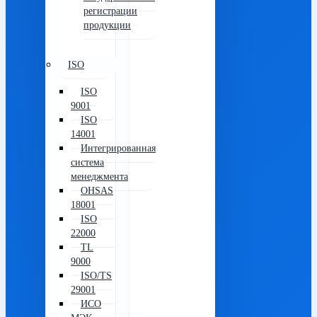
регистрации
продукции
ISO
ISO
9001
ISO
14001
Интегрированная
система
менеджмента
OHSAS
18001
ISO
22000
TL
9000
ISO/TS
29001
ИСО