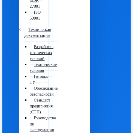
МЭК
27001
ISO
50001
Техническая
документация
Разработка
технических
условий
Технические
условия
Готовые
ТУ
Обоснование
безопасности
Стандарт
предприятия
(СТП)
Руководства
по
эксплуатации