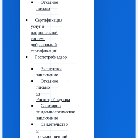
Отказное
письмо
Сертификация
услуг в
национальной
системе
добровольной
сертификации
Роспотребнадзор
Экспертное
заключение
Отказное
письмо
от
Роспотребнадзора
Санитарно
эпидемиологическое
заключение
Свидетельство
о
государственной