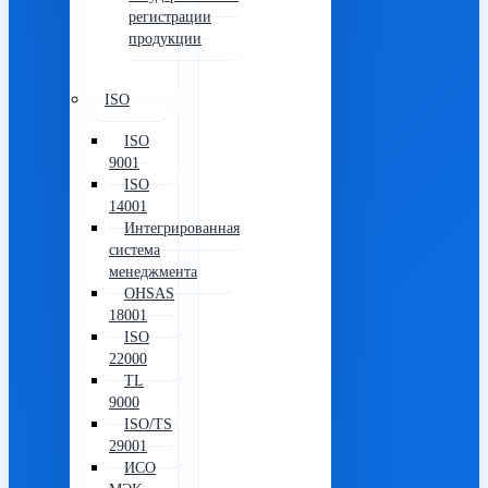
регистрации
продукции
ISO
ISO
9001
ISO
14001
Интегрированная
система
менеджмента
OHSAS
18001
ISO
22000
TL
9000
ISO/TS
29001
ИСО