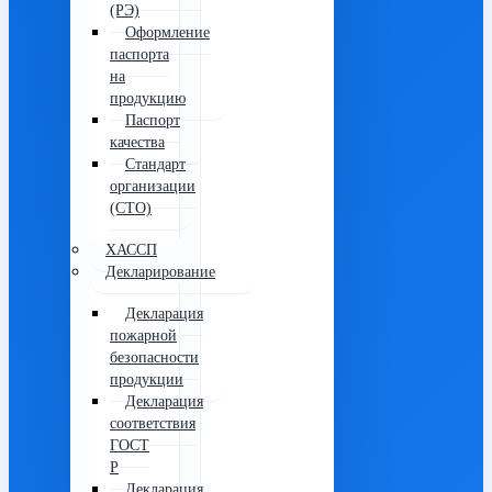
(РЭ)
Оформление
паспорта
на
продукцию
Паспорт
качества
Стандарт
организации
(СТО)
ХАССП
Декларирование
Декларация
пожарной
безопасности
продукции
Декларация
соответствия
ГОСТ
Р
Декларация