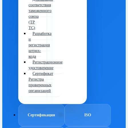
соответствия
таможенного
союза
(ТР
ТС)
Разработка
и
регистрация
штрих-
кода
Регистрационное
удостоверение
Сертификат
Регистра
проверенных
организаций
Сертификация
ISO