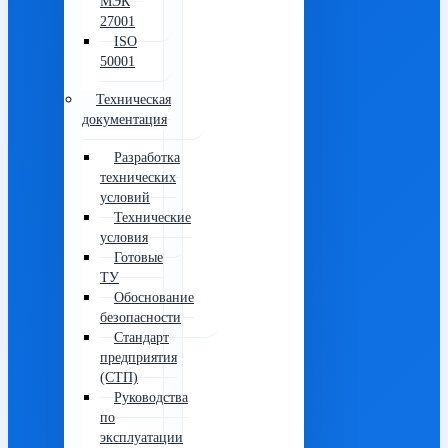
МЭК
27001
ISO
50001
Техническая
документация
Разработка
технических
условий
Технические
условия
Готовые
ТУ
Обоснование
безопасности
Стандарт
предприятия
(СТП)
Руководства
по
эксплуатации