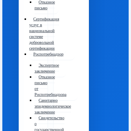
Отказное
письмо
Сертификация
услуг в
национальной
системе
добровольной
сертификации
Роспотребнадзор
Экспертное
заключение
Отказное
письмо
от
Роспотребнадзора
Санитарно
эпидемиологическое
заключение
Свидетельство
о
государственной