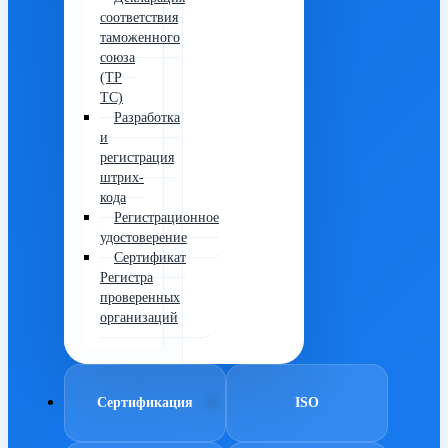
соответствия
таможенного
союза
(ТР
ТС)
Разработка
и
регистрация
штрих-
кода
Регистрационное
удостоверение
Сертификат
Регистра
проверенных
организаций
Сертификация
ISO