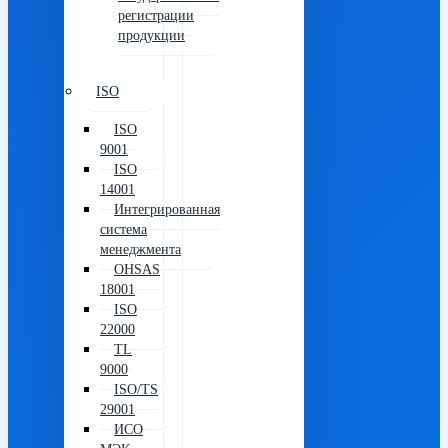
регистрации
продукции
ISO
ISO
9001
ISO
14001
Интегрированная
система
менеджмента
OHSAS
18001
ISO
22000
TL
9000
ISO/TS
29001
ИСО