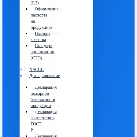
(РЭ)
Оформление
паспорта
на
продукцию
Паспорт
качества
Стандарт
организации
(СТО)
ХАССП
Декларирование
Декларация
пожарной
безопасности
продукции
Декларация
соответствия
ГОСТ
Р
Декларация