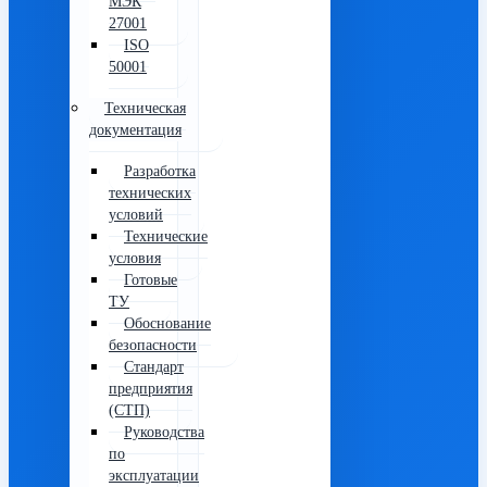
МЭК
27001
ISO
50001
Техническая
документация
Разработка
технических
условий
Технические
условия
Готовые
ТУ
Обоснование
безопасности
Стандарт
предприятия
(СТП)
Руководства
по
эксплуатации