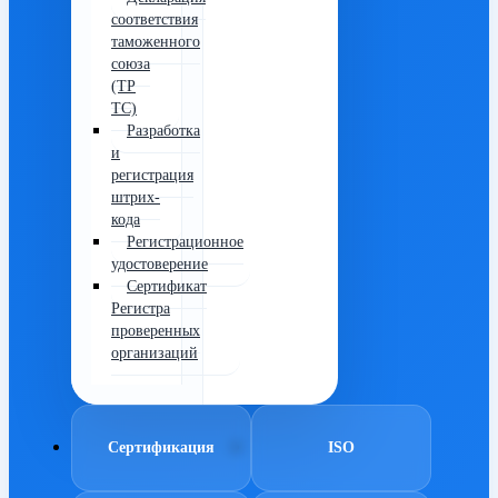
соответствия
таможенного
союза
(ТР
ТС)
Разработка
и
регистрация
штрих-
кода
Регистрационное
удостоверение
Сертификат
Регистра
проверенных
организаций
Сертификация
ISO