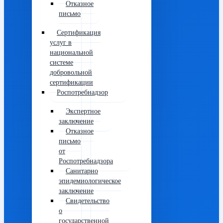
Отказное
письмо
Сертификация
услуг в
национальной
системе
добровольной
сертификации
Роспотребнадзор
Экспертное
заключение
Отказное
письмо
от
Роспотребнадзора
Санитарно
эпидемиологическое
заключение
Свидетельство
о
государственной