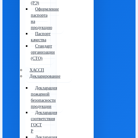
(РЭ)
Оформление
паспорта
на
продукцию
Паспорт
качества
Стандарт
организации
(СТО)
ХАССП
Декларирование
Декларация
пожарной
безопасности
продукции
Декларация
соответствия
ГОСТ
Р
Декларация