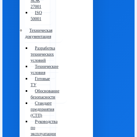
МЭК
27001
ISO
50001
Техническая
документация
Разработка
технических
условий
Технические
условия
Готовые
ТУ
Обоснование
безопасности
Стандарт
предприятия
(СТП)
Руководства
по
эксплуатации