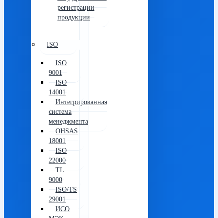
регистрации
продукции
ISO
ISO
9001
ISO
14001
Интегрированная
система
менеджмента
OHSAS
18001
ISO
22000
TL
9000
ISO/TS
29001
ИСО