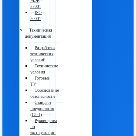
МЭК
27001
ISO
50001
Техническая
документация
Разработка
технических
условий
Технические
условия
Готовые
ТУ
Обоснование
безопасности
Стандарт
предприятия
(СТП)
Руководства
по
эксплуатации