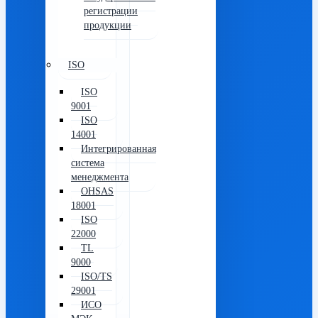
регистрации
продукции
ISO
ISO
9001
ISO
14001
Интегрированная
система
менеджмента
OHSAS
18001
ISO
22000
TL
9000
ISO/TS
29001
ИСО