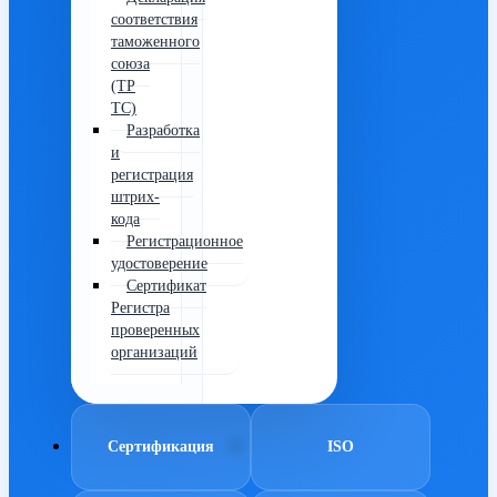
соответствия
таможенного
союза
(ТР
ТС)
Разработка
и
регистрация
штрих-
кода
Регистрационное
удостоверение
Сертификат
Регистра
проверенных
организаций
Сертификация
ISO