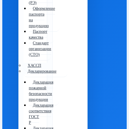
(РЭ)
Оформление
паспорта
на
продукцию
Паспорт
качества
Стандарт
организации
(СТО)
ХАССП
Декларирование
Декларация
пожарной
безопасности
продукции
Декларация
соответствия
ГОСТ
Р
Декларация