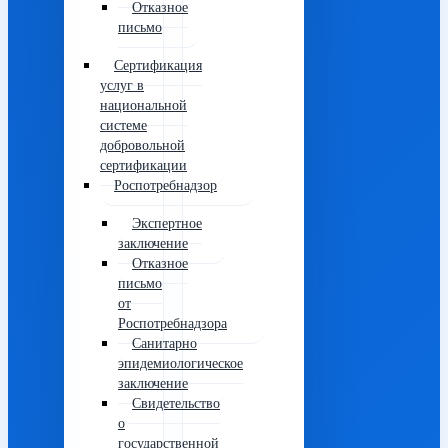
Отказное
письмо
Сертификация
услуг в
национальной
системе
добровольной
сертификации
Роспотребнадзор
Экспертное
заключение
Отказное
письмо
от
Роспотребнадзора
Санитарно
эпидемиологическое
заключение
Свидетельство
о
государственной