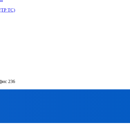
(ТР ТС)
офис 236