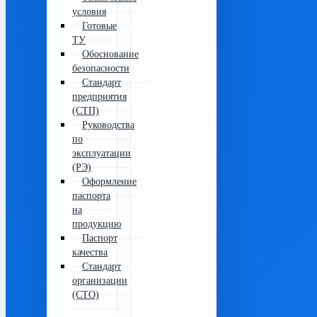
условия
Готовые
ТУ
Обоснование
безопасности
Стандарт
предприятия
(СТП)
Руководства
по
эксплуатации
(РЭ)
Оформление
паспорта
на
продукцию
Паспорт
качества
Стандарт
организации
(СТО)