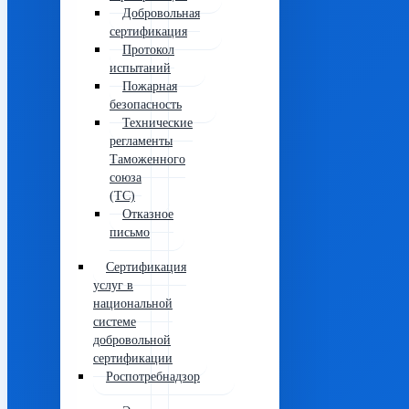
Добровольная
сертификация
Протокол
испытаний
Пожарная
безопасность
Технические
регламенты
Таможенного
союза
(ТС)
Отказное
письмо
Сертификация
услуг в
национальной
системе
добровольной
сертификации
Роспотребнадзор