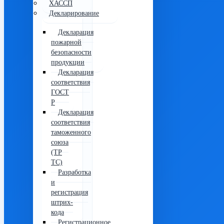
ХАССП
Декларирование
Декларация
пожарной
безопасности
продукции
Декларация
соответствия
ГОСТ
Р
Декларация
соответствия
таможенного
союза
(ТР
ТС)
Разработка
и
регистрация
штрих-
кода
Регистрационное