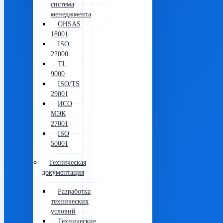
система
менеджмента
OHSAS
18001
ISO
22000
TL
9000
ISO/TS
29001
ИСО
МЭК
27001
ISO
50001
Техническая
документация
Разработка
технических
условий
Технические