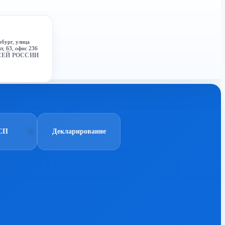
рбург, улица
т, 63, офис 236
СЕЙ РОССИИ
СП
Декларирование