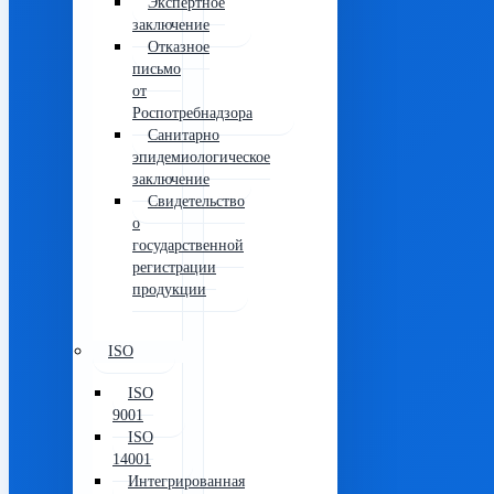
Экспертное
заключение
Отказное
письмо
от
Роспотребнадзора
Санитарно
эпидемиологическое
заключение
Свидетельство
о
государственной
регистрации
продукции
ISO
ISO
9001
ISO
14001
Интегрированная