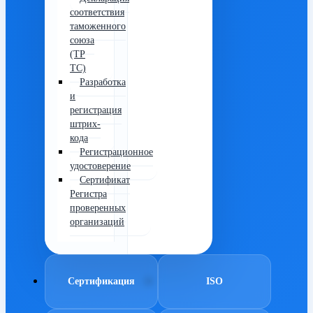
соответствия
таможенного
союза
(ТР
ТС)
Разработка
и
регистрация
штрих-
кода
Регистрационное
удостоверение
Сертификат
Регистра
проверенных
организаций
Сертификация
ISO