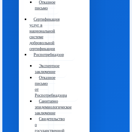
Отказное
письмо
Сертификация
услуг в
национальной
системе
добровольной
сертификации
Роспотребнадзор
Экспертное
заключение
Отказное
письмо
от
Роспотребнадзора
Санитарно
эпидемиологическое
заключение
Свидетельство
о
государственной