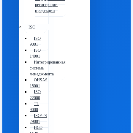
регистрации
продукции
ISO
ISO
9001
ISO
14001
Интегрированная
система
менеджмента
OHSAS
18001
ISO
22000
TL
9000
ISO/TS
29001
ИСО