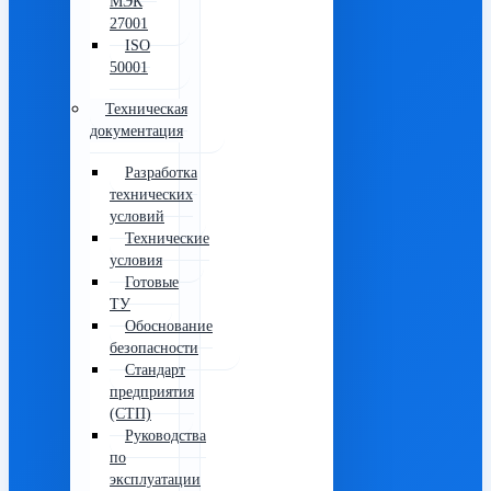
МЭК
27001
ISO
50001
Техническая
документация
Разработка
технических
условий
Технические
условия
Готовые
ТУ
Обоснование
безопасности
Стандарт
предприятия
(СТП)
Руководства
по
эксплуатации