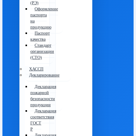
(РЭ)
Оформление
паспорта
на
продукцию
Паспорт
качества
Стандарт
организации
(СТО)
ХАССП
Декларирование
Декларация
пожарной
безопасности
продукции
Декларация
соответствия
ГОСТ
Р
Декларация