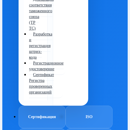
соответствия
таможенного
союза
(ТР
ТС)
Разработка
и
регистрация
штрих-
кода
Регистрационное
удостоверение
Сертификат
Регистра
проверенных
организаций
Сертификация
ISO