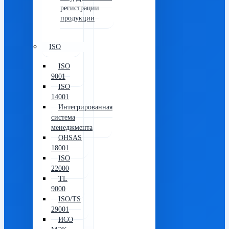
регистрации
продукции
ISO
ISO
9001
ISO
14001
Интегрированная
система
менеджмента
OHSAS
18001
ISO
22000
TL
9000
ISO/TS
29001
ИСО