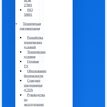
МЭК
27001
ISO
50001
Техническая
документация
Разработка
технических
условий
Технические
условия
Готовые
ТУ
Обоснование
безопасности
Стандарт
предприятия
(СТП)
Руководства
по
эксплуатации