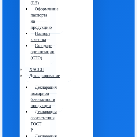
(РЭ)
Оформление
паспорта
на
продукцию
Паспорт
качества
Стандарт
организации
(СТО)
ХАССП
Декларирование
Декларация
пожарной
безопасности
продукции
Декларация
соответствия
ГОСТ
Р
Декларация