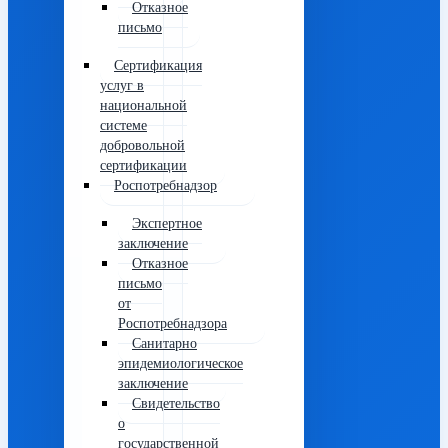
Отказное
письмо
Сертификация
услуг в
национальной
системе
добровольной
сертификации
Роспотребнадзор
Экспертное
заключение
Отказное
письмо
от
Роспотребнадзора
Санитарно
эпидемиологическое
заключение
Свидетельство
о
государственной