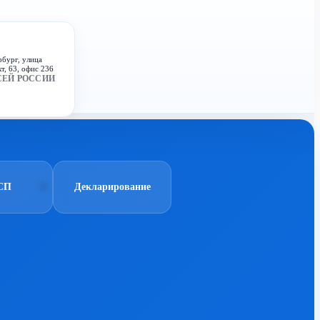
рбург, улица
т, 63, офис 236
СЕЙ РОССИИ
СП
Декларирование