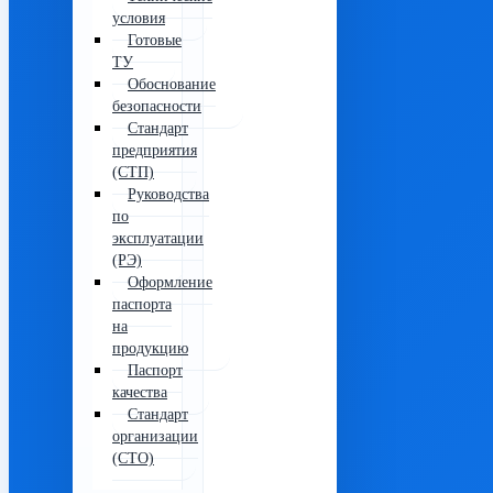
условия
Готовые
ТУ
Обоснование
безопасности
Стандарт
предприятия
(СТП)
Руководства
по
эксплуатации
(РЭ)
Оформление
паспорта
на
продукцию
Паспорт
качества
Стандарт
организации
(СТО)