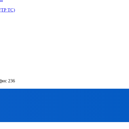
(ТР ТС)
офис 236