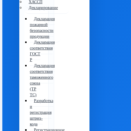
ХАССП
Декларирование
Декларация
пожарной
безопасности
продукции
Декларация
соответствия
ГОСТ
Р
Декларация
соответствия
таможенного
союза
(ТР
ТС)
Разработка
и
регистрация
штрих-
кода
Регистрационное