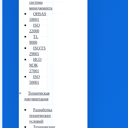
система
менеджмента
OHSAS
18001
ISO
22000
TL
9000
ISO/TS
29001
ИСО
МЭК
27001
ISO
50001
Техническая
документация
Разработка
технических
условий
Технические