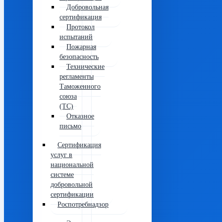
Добровольная
сертификация
Протокол
испытаний
Пожарная
безопасность
Технические
регламенты
Таможенного
союза
(ТС)
Отказное
письмо
Сертификация
услуг в
национальной
системе
добровольной
сертификации
Роспотребнадзор