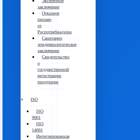
Экспертное
заключение
Отказное
письмо
от
Роспотребнадзора
Санитарно
эпидемиологическое
заключение
Свидетельство
о
государственной
регистрации
продукции
ISO
ISO
9001
ISO
14001
Интегрированная