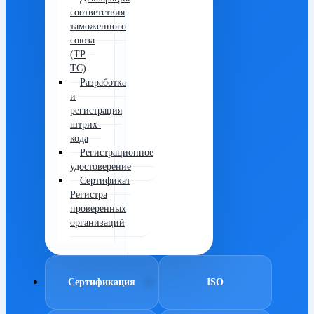
соответствия
таможенного
союза
(ТР
ТС)
Разработка
и
регистрация
штрих-
кода
Регистрационное
удостоверение
Сертификат
Регистра
проверенных
организаций
Сертификация
ISO