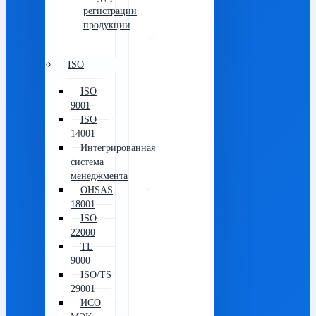
регистрации
продукции
ISO
ISO
9001
ISO
14001
Интегрированная
система
менеджмента
OHSAS
18001
ISO
22000
TL
9000
ISO/TS
29001
ИСО