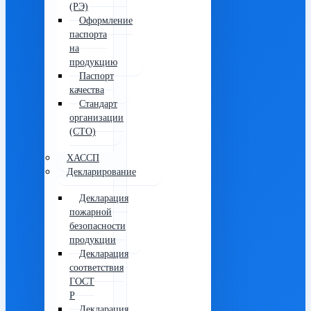
(РЭ)
Оформление
паспорта
на
продукцию
Паспорт
качества
Стандарт
организации
(СТО)
ХАССП
Декларирование
Декларация
пожарной
безопасности
продукции
Декларация
соответствия
ГОСТ
Р
Декларация