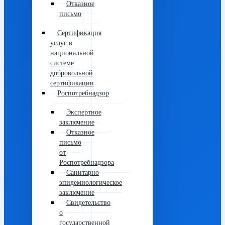
Отказное
письмо
Сертификация
услуг в
национальной
системе
добровольной
сертификации
Роспотребнадзор
Экспертное
заключение
Отказное
письмо
от
Роспотребнадзора
Санитарно
эпидемиологическое
заключение
Свидетельство
о
государственной