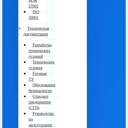
МЭК
27001
ISO
50001
Техническая
документация
Разработка
технических
условий
Технические
условия
Готовые
ТУ
Обоснование
безопасности
Стандарт
предприятия
(СТП)
Руководства
по
эксплуатации