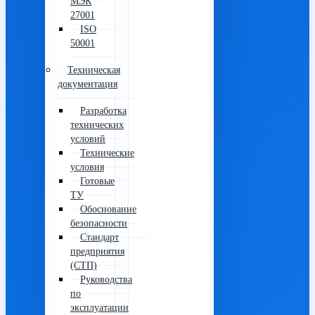
МЭК
27001
ISO
50001
Техническая
документация
Разработка
технических
условий
Технические
условия
Готовые
ТУ
Обоснование
безопасности
Стандарт
предприятия
(СТП)
Руководства
по
эксплуатации