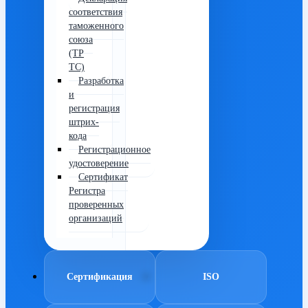
соответствия
таможенного
союза
(ТР
ТС)
Разработка
и
регистрация
штрих-
кода
Регистрационное
удостоверение
Сертификат
Регистра
проверенных
организаций
Сертификация
ISO