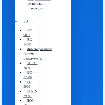
регистрации
продукции
ISO
ISO
9001
ISO
14001
Интегрированная
система
менеджмента
OHSAS
18001
ISO
22000
TL
9000
ISO/TS
29001
ИСО