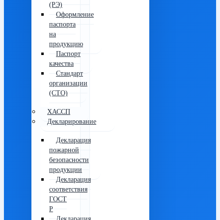
(РЭ)
Оформление
паспорта
на
продукцию
Паспорт
качества
Стандарт
организации
(СТО)
ХАССП
Декларирование
Декларация
пожарной
безопасности
продукции
Декларация
соответствия
ГОСТ
Р
Декларация