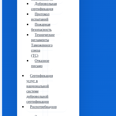
Добровольная
сертификация
Протокол
испытаний
Пожарная
безопасность
Технические
регламенты
Таможенного
союза
(ТС)
Отказное
письмо
Сертификация
услуг в
национальной
системе
добровольной
сертификации
Роспотребнадзор