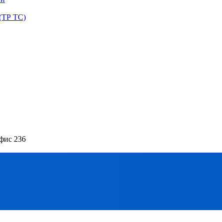
(ТР ТС)
офис 236