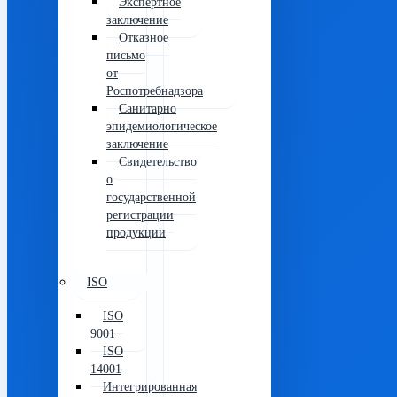
Экспертное
заключение
Отказное
письмо
от
Роспотребнадзора
Санитарно
эпидемиологическое
заключение
Свидетельство
о
государственной
регистрации
продукции
ISO
ISO
9001
ISO
14001
Интегрированная