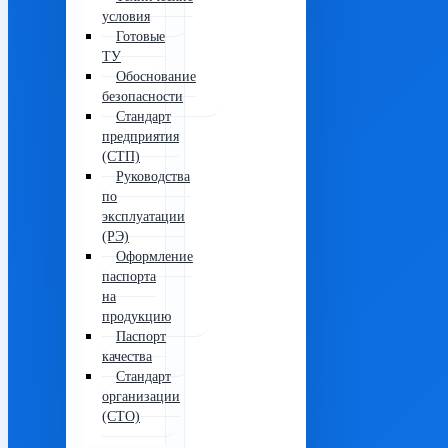
условия
Готовые
ТУ
Обоснование
безопасности
Стандарт
предприятия
(СТП)
Руководства
по
эксплуатации
(РЭ)
Оформление
паспорта
на
продукцию
Паспорт
качества
Стандарт
организации
(СТО)