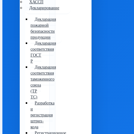
ХАССП
Декларирование
Декларация
пожарной
безопасности
продукции
Декларация
соответствия
ГОСТ
Р
Декларация
соответствия
таможенного
союза
(ТР
ТС)
Разработка
и
регистрация
штрих-
кода
Регистрационное