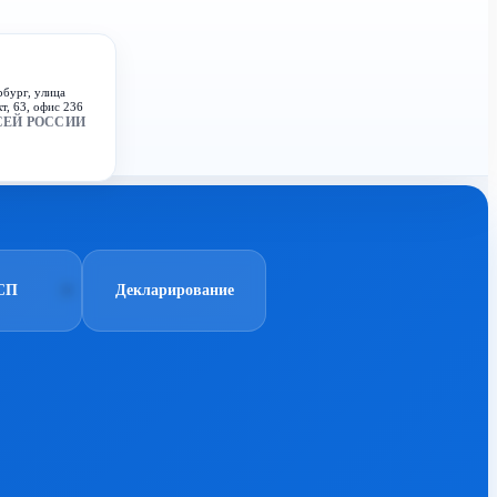
рбург, улица
т, 63, офис 236
СЕЙ РОССИИ
СП
Декларирование