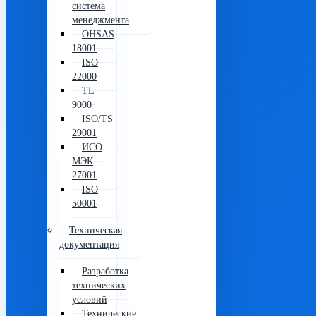
система
менеджмента
OHSAS
18001
ISO
22000
TL
9000
ISO/TS
29001
ИСО
МЭК
27001
ISO
50001
Техническая
документация
Разработка
технических
условий
Технические