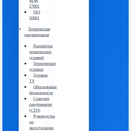
МЭК
27001
ISO
50001
Техническая
документация
Разработка
технических
условий
Технические
условия
Готовые
ТУ
Обоснование
безопасности
Стандарт
предприятия
(СТП)
Руководства
по
эксплуатации