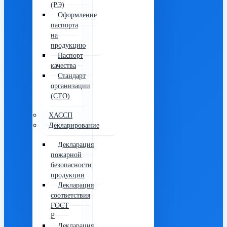
(РЭ)
Оформление
паспорта
на
продукцию
Паспорт
качества
Стандарт
организации
(СТО)
ХАССП
Декларирование
Декларация
пожарной
безопасности
продукции
Декларация
соответствия
ГОСТ
Р
Декларация