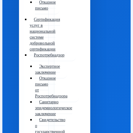
Отказное
письмо
Сертификация
услуг в
национальной
системе
добровольной
сертификации
Роспотребнадзор
Экспертное
заключение
Отказное
письмо
от
Роспотребнадзора
Санитарно
эпидемиологическое
заключение
Свидетельство
о
государственной