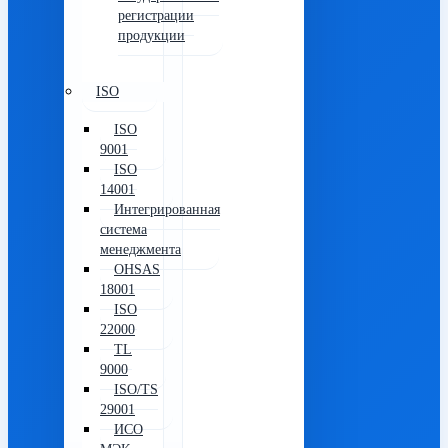
регистрации
продукции
ISO
ISO
9001
ISO
14001
Интегрированная
система
менеджмента
OHSAS
18001
ISO
22000
TL
9000
ISO/TS
29001
ИСО