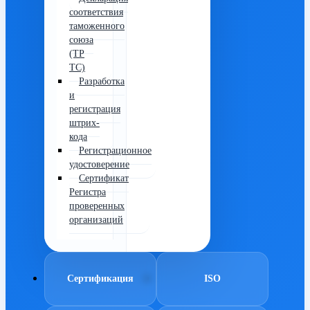
соответствия
таможенного
союза
(ТР
ТС)
Разработка
и
регистрация
штрих-
кода
Регистрационное
удостоверение
Сертификат
Регистра
проверенных
организаций
Сертификация
ISO