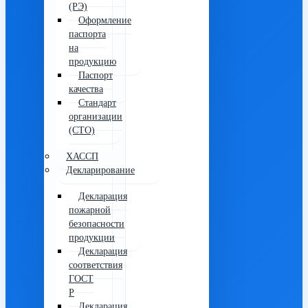
(РЭ)
Оформление
паспорта
на
продукцию
Паспорт
качества
Стандарт
организации
(СТО)
ХАССП
Декларирование
Декларация
пожарной
безопасности
продукции
Декларация
соответствия
ГОСТ
Р
Декларация