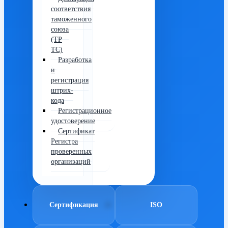
соответствия
таможенного
союза
(ТР
ТС)
Разработка
и
регистрация
штрих-
кода
Регистрационное
удостоверение
Сертификат
Регистра
проверенных
организаций
Сертификация
ISO