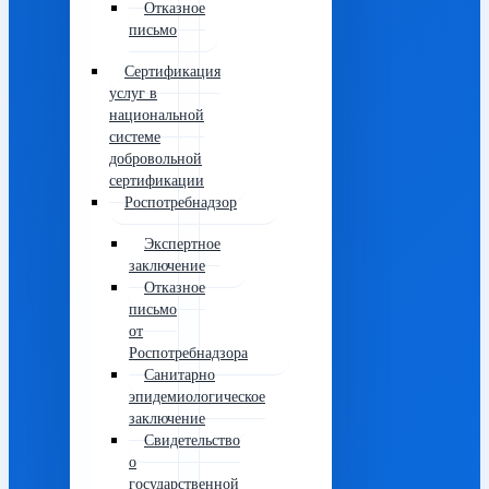
Отказное
письмо
Сертификация
услуг в
национальной
системе
добровольной
сертификации
Роспотребнадзор
Экспертное
заключение
Отказное
письмо
от
Роспотребнадзора
Санитарно
эпидемиологическое
заключение
Свидетельство
о
государственной