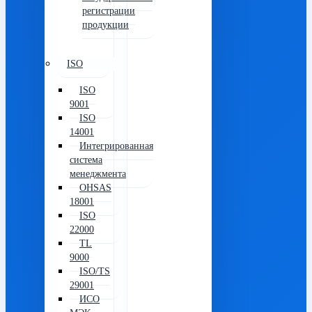
регистрации
продукции
ISO
ISO
9001
ISO
14001
Интегрированная
система
менеджмента
OHSAS
18001
ISO
22000
TL
9000
ISO/TS
29001
ИСО