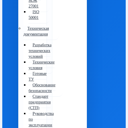
МЭК
27001
ISO
50001
Техническая
документация
Разработка
технических
условий
Технические
условия
Готовые
ТУ
Обоснование
безопасности
Стандарт
предприятия
(СТП)
Руководства
по
эксплуатации