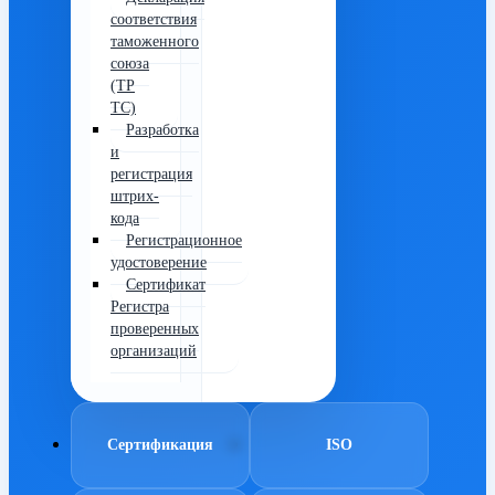
соответствия
таможенного
союза
(ТР
ТС)
Разработка
и
регистрация
штрих-
кода
Регистрационное
удостоверение
Сертификат
Регистра
проверенных
организаций
Сертификация
ISO