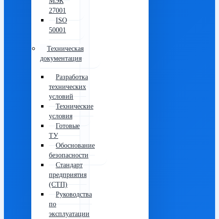
МЭК
27001
ISO
50001
Техническая
документация
Разработка
технических
условий
Технические
условия
Готовые
ТУ
Обоснование
безопасности
Стандарт
предприятия
(СТП)
Руководства
по
эксплуатации