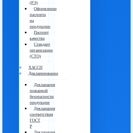
(РЭ)
Оформление
паспорта
на
продукцию
Паспорт
качества
Стандарт
организации
(СТО)
ХАССП
Декларирование
Декларация
пожарной
безопасности
продукции
Декларация
соответствия
ГОСТ
Р
Декларация