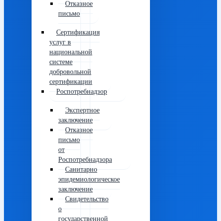
Отказное
письмо
Сертификация
услуг в
национальной
системе
добровольной
сертификации
Роспотребнадзор
Экспертное
заключение
Отказное
письмо
от
Роспотребнадзора
Санитарно
эпидемиологическое
заключение
Свидетельство
о
государственной