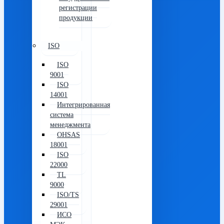
регистрации
продукции
ISO
ISO
9001
ISO
14001
Интегрированная
система
менеджмента
OHSAS
18001
ISO
22000
TL
9000
ISO/TS
29001
ИСО