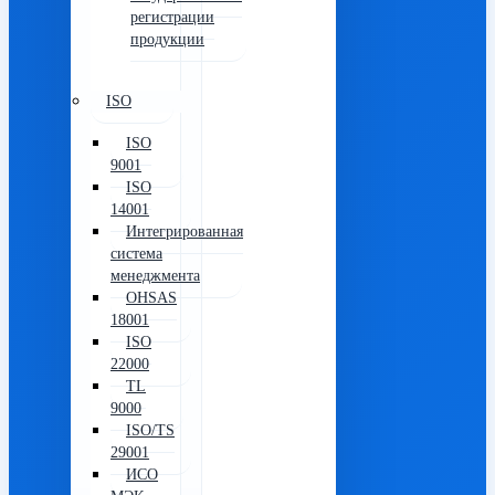
регистрации
продукции
ISO
ISO
9001
ISO
14001
Интегрированная
система
менеджмента
OHSAS
18001
ISO
22000
TL
9000
ISO/TS
29001
ИСО