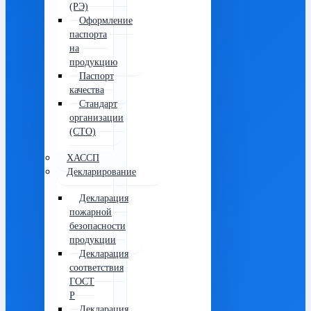
(РЭ)
Оформление
паспорта
на
продукцию
Паспорт
качества
Стандарт
организации
(СТО)
ХАССП
Декларирование
Декларация
пожарной
безопасности
продукции
Декларация
соответствия
ГОСТ
Р
Декларация