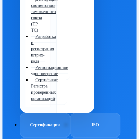
соответствия
таможенного
союза
(ТР
ТС)
Разработка
и
регистрация
штрих-
кода
Регистрационное
удостоверение
Сертификат
Регистра
проверенных
организаций
Сертификация
ISO