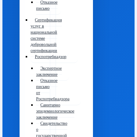
Отказное
письмо
Сертификация
услуг в
национальной
системе
добровольной
сертификации
Роспотребнадзор
Экспертное
заключение
Отказное
письмо
от
Роспотребнадзора
Санитарно
эпидемиологическое
заключение
Свидетельство
о
государственной