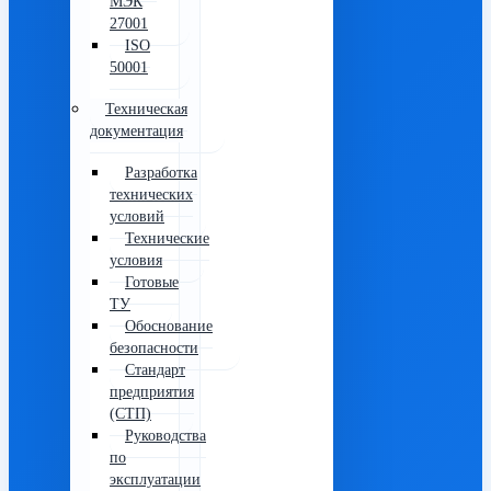
МЭК
27001
ISO
50001
Техническая
документация
Разработка
технических
условий
Технические
условия
Готовые
ТУ
Обоснование
безопасности
Стандарт
предприятия
(СТП)
Руководства
по
эксплуатации