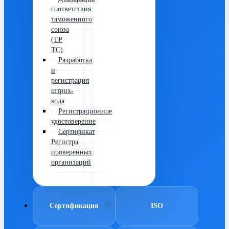
соответствия
таможенного
союза
(ТР
ТС)
Разработка
и
регистрация
штрих-
кода
Регистрационное
удостоверение
Сертификат
Регистра
проверенных
организаций
Сертификация
ISO