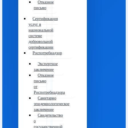
Отказное
письмо
Сертификация
услуг в
национальной
системе
добровольной
сертификации
Роспотребнадзор
Экспертное
заключение
Отказное
письмо
от
Роспотребнадзора
Санитарно
эпидемиологическое
заключение
Свидетельство
о
государственной