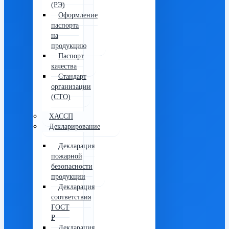
(РЭ)
Оформление
паспорта
на
продукцию
Паспорт
качества
Стандарт
организации
(СТО)
ХАССП
Декларирование
Декларация
пожарной
безопасности
продукции
Декларация
соответствия
ГОСТ
Р
Декларация