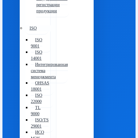
регистрации
продукции
ISO
ISO
9001
ISO
14001
Интегрированная
система
менеджмента
OHSAS
18001
ISO
22000
TL
9000
ISO/TS
29001
ИСО