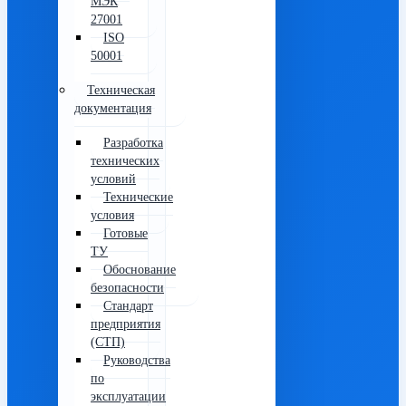
МЭК
27001
ISO
50001
Техническая
документация
Разработка
технических
условий
Технические
условия
Готовые
ТУ
Обоснование
безопасности
Стандарт
предприятия
(СТП)
Руководства
по
эксплуатации