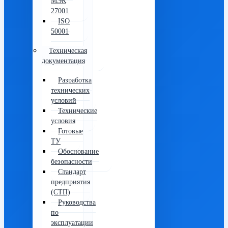
МЭК
27001
ISO
50001
Техническая
документация
Разработка
технических
условий
Технические
условия
Готовые
ТУ
Обоснование
безопасности
Стандарт
предприятия
(СТП)
Руководства
по
эксплуатации