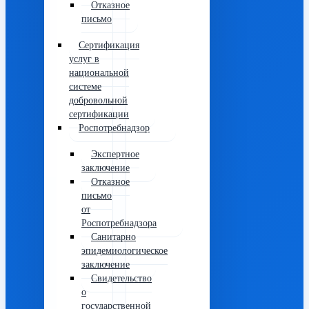
Отказное
письмо
Сертификация
услуг в
национальной
системе
добровольной
сертификации
Роспотребнадзор
Экспертное
заключение
Отказное
письмо
от
Роспотребнадзора
Санитарно
эпидемиологическое
заключение
Свидетельство
о
государственной