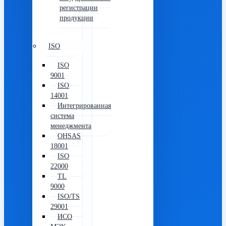
регистрации
продукции
ISO
ISO
9001
ISO
14001
Интегрированная
система
менеджмента
OHSAS
18001
ISO
22000
TL
9000
ISO/TS
29001
ИСО