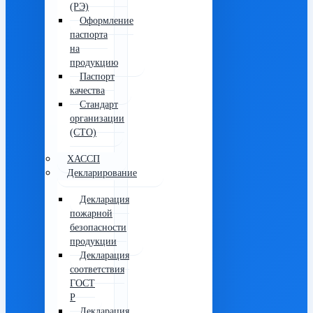
(РЭ)
Оформление
паспорта
на
продукцию
Паспорт
качества
Стандарт
организации
(СТО)
ХАССП
Декларирование
Декларация
пожарной
безопасности
продукции
Декларация
соответствия
ГОСТ
Р
Декларация