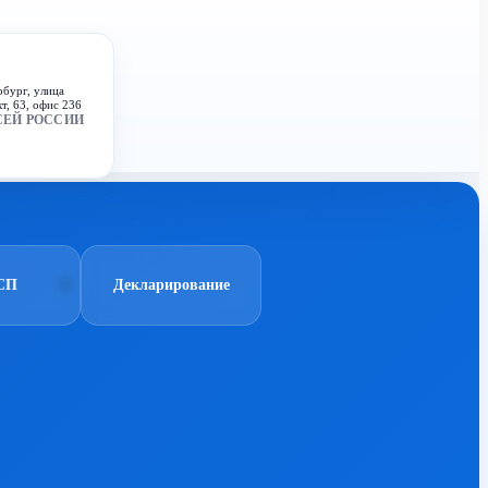
рбург, улица
т, 63, офис 236
СЕЙ РОССИИ
СП
Декларирование