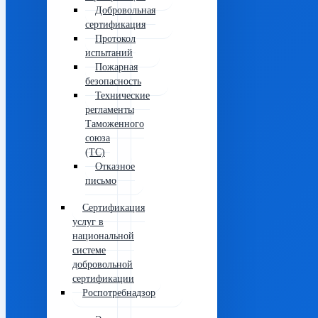
Добровольная
сертификация
Протокол
испытаний
Пожарная
безопасность
Технические
регламенты
Таможенного
союза
(ТС)
Отказное
письмо
Сертификация
услуг в
национальной
системе
добровольной
сертификации
Роспотребнадзор