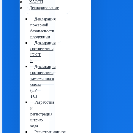
ХАССП
Декларирование
Декларация
пожарной
безопасности
продукции
Декларация
соответствия
ГОСТ
Р
Декларация
соответствия
таможенного
союза
(ТР
ТС)
Разработка
и
регистрация
штрих-
кода
Регистрационное