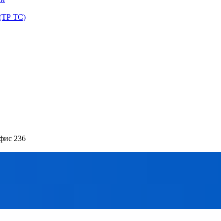
(ТР ТС)
офис 236