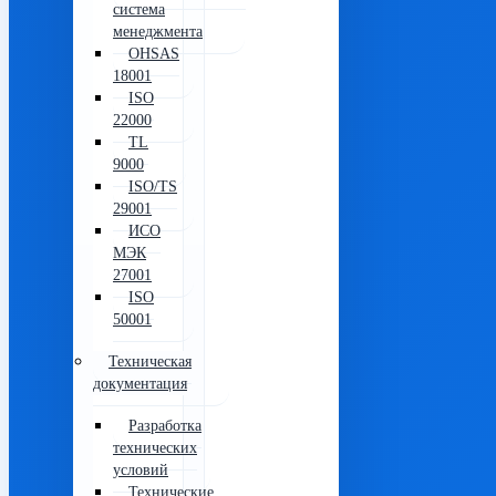
система
менеджмента
OHSAS
18001
ISO
22000
TL
9000
ISO/TS
29001
ИСО
МЭК
27001
ISO
50001
Техническая
документация
Разработка
технических
условий
Технические