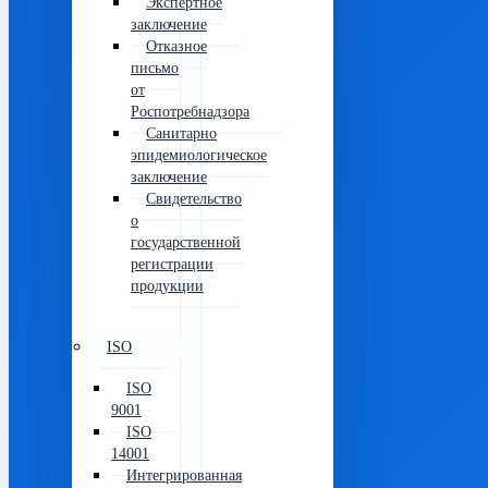
Экспертное
заключение
Отказное
письмо
от
Роспотребнадзора
Санитарно
эпидемиологическое
заключение
Свидетельство
о
государственной
регистрации
продукции
ISO
ISO
9001
ISO
14001
Интегрированная