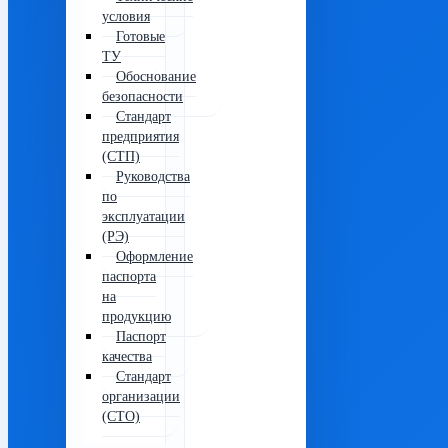
условия
Готовые
ТУ
Обоснование
безопасности
Стандарт
предприятия
(СТП)
Руководства
по
эксплуатации
(РЭ)
Оформление
паспорта
на
продукцию
Паспорт
качества
Стандарт
организации
(СТО)