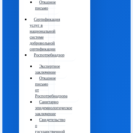
Отказное
письмо
Сертификация
услуг в
национальной
системе
добровольной
сертификации
Роспотребнадзор
Экспертное
заключение
Отказное
письмо
от
Роспотребнадзора
Санитарно
эпидемиологическое
заключение
Свидетельство
о
государственной