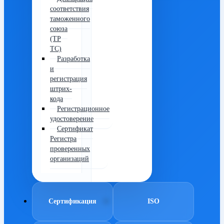
соответствия
таможенного
союза
(ТР
ТС)
Разработка
и
регистрация
штрих-
кода
Регистрационное
удостоверение
Сертификат
Регистра
проверенных
организаций
Сертификация
ISO