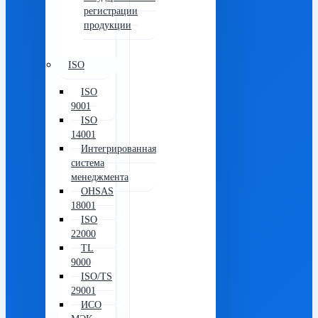
регистрации
продукции
ISO
ISO
9001
ISO
14001
Интегрированная
система
менеджмента
OHSAS
18001
ISO
22000
TL
9000
ISO/TS
29001
ИСО