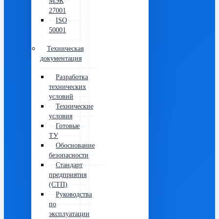
МЭК
27001
ISO
50001
Техническая
документация
Разработка
технических
условий
Технические
условия
Готовые
ТУ
Обоснование
безопасности
Стандарт
предприятия
(СТП)
Руководства
по
эксплуатации