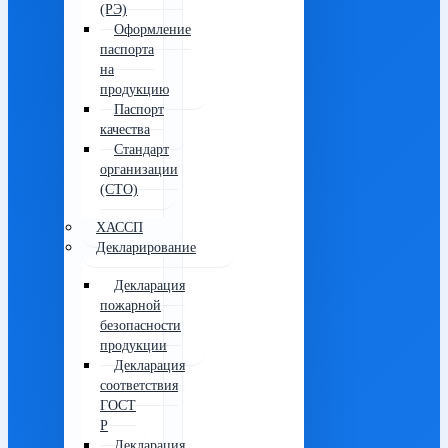
(РЭ)
Оформление
паспорта
на
продукцию
Паспорт
качества
Стандарт
организации
(СТО)
ХАССП
Декларирование
Декларация
пожарной
безопасности
продукции
Декларация
соответствия
ГОСТ
Р
Декларация