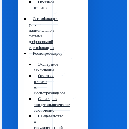
Отказное
письмо
Сертификация
услуг в
национальной
системе
добровольной
сертификации
Роспотребнадзор
Экспертное
заключение
Отказное
письмо
от
Роспотребнадзора
Санитарно
эпидемиологическое
заключение
Свидетельство
о
государственной