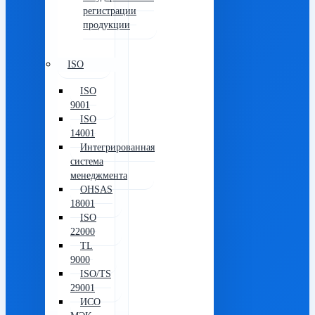
регистрации
продукции
ISO
ISO
9001
ISO
14001
Интегрированная
система
менеджмента
OHSAS
18001
ISO
22000
TL
9000
ISO/TS
29001
ИСО