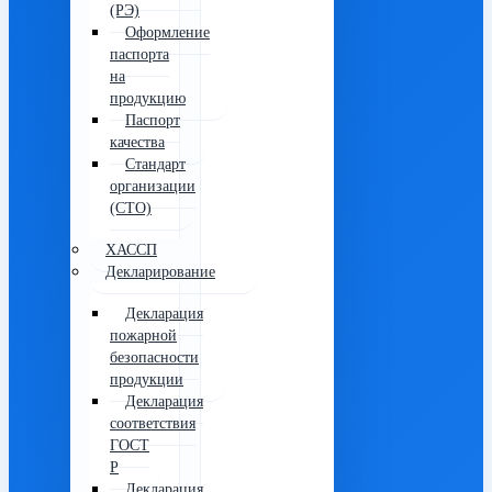
(РЭ)
Оформление
паспорта
на
продукцию
Паспорт
качества
Стандарт
организации
(СТО)
ХАССП
Декларирование
Декларация
пожарной
безопасности
продукции
Декларация
соответствия
ГОСТ
Р
Декларация