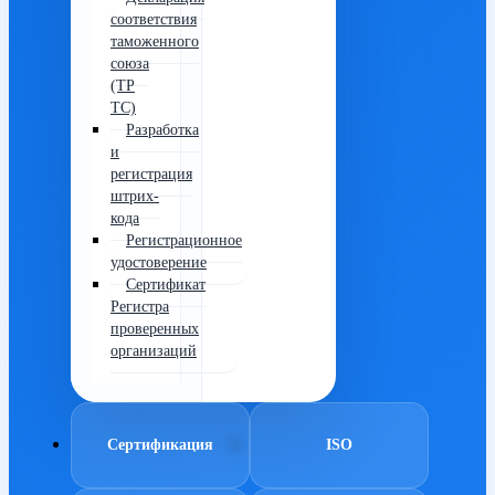
соответствия
таможенного
союза
(ТР
ТС)
Разработка
и
регистрация
штрих-
кода
Регистрационное
удостоверение
Сертификат
Регистра
проверенных
организаций
Сертификация
ISO