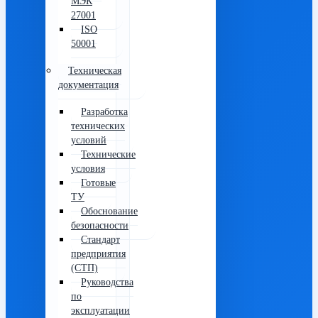
МЭК
27001
ISO
50001
Техническая
документация
Разработка
технических
условий
Технические
условия
Готовые
ТУ
Обоснование
безопасности
Стандарт
предприятия
(СТП)
Руководства
по
эксплуатации