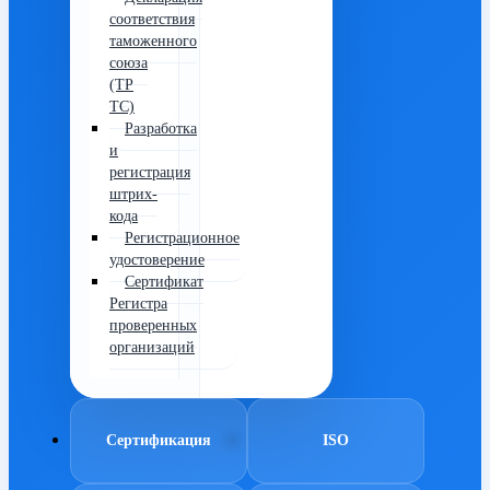
соответствия
таможенного
союза
(ТР
ТС)
Разработка
и
регистрация
штрих-
кода
Регистрационное
удостоверение
Сертификат
Регистра
проверенных
организаций
Сертификация
ISO