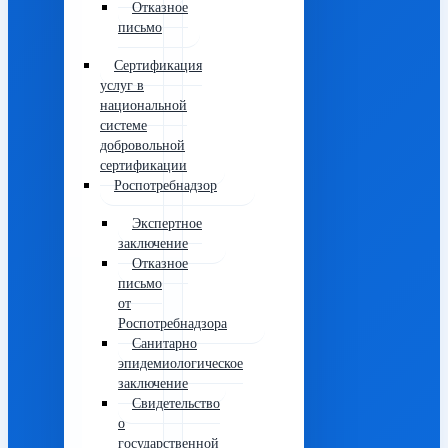
Отказное
письмо
Сертификация
услуг в
национальной
системе
добровольной
сертификации
Роспотребнадзор
Экспертное
заключение
Отказное
письмо
от
Роспотребнадзора
Санитарно
эпидемиологическое
заключение
Свидетельство
о
государственной