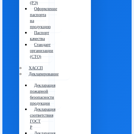
(РЭ)
Оформление
паспорта
на
продукцию
Паспорт
качества
Стандарт
организации
(СТО)
ХАССП
Декларирование
Декларация
пожарной
безопасности
продукции
Декларация
соответствия
ГОСТ
Р
Декларация