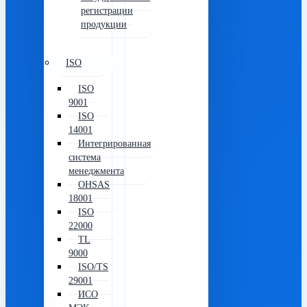
регистрации
продукции
ISO
ISO
9001
ISO
14001
Интегрированная
система
менеджмента
OHSAS
18001
ISO
22000
TL
9000
ISO/TS
29001
ИСО