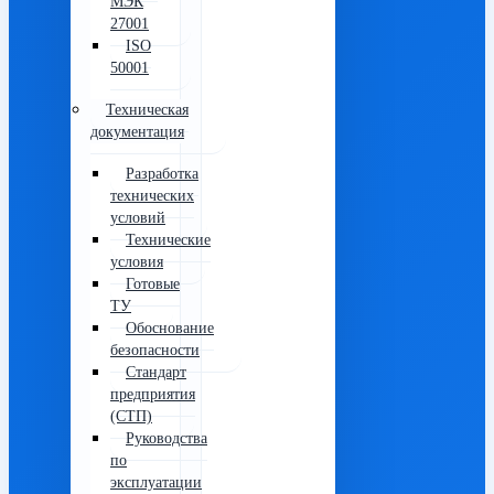
МЭК
27001
ISO
50001
Техническая
документация
Разработка
технических
условий
Технические
условия
Готовые
ТУ
Обоснование
безопасности
Стандарт
предприятия
(СТП)
Руководства
по
эксплуатации