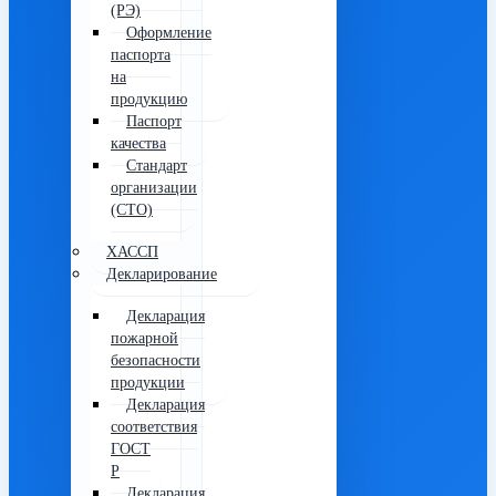
(РЭ)
Оформление
паспорта
на
продукцию
Паспорт
качества
Стандарт
организации
(СТО)
ХАССП
Декларирование
Декларация
пожарной
безопасности
продукции
Декларация
соответствия
ГОСТ
Р
Декларация