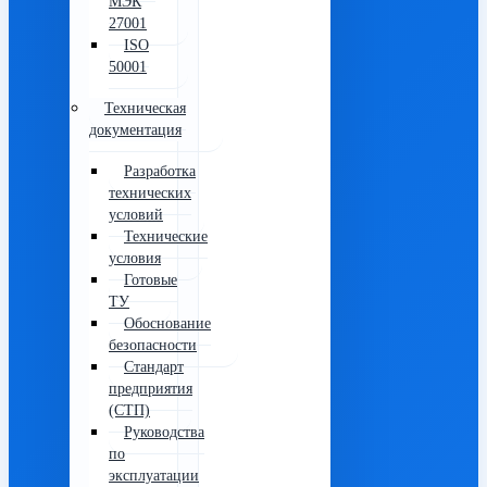
МЭК
27001
ISO
50001
Техническая
документация
Разработка
технических
условий
Технические
условия
Готовые
ТУ
Обоснование
безопасности
Стандарт
предприятия
(СТП)
Руководства
по
эксплуатации