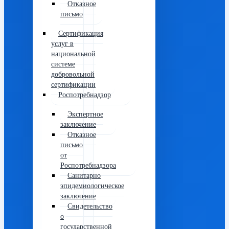
Отказное
письмо
Сертификация
услуг в
национальной
системе
добровольной
сертификации
Роспотребнадзор
Экспертное
заключение
Отказное
письмо
от
Роспотребнадзора
Санитарно
эпидемиологическое
заключение
Свидетельство
о
государственной