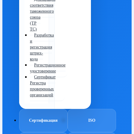
соответствия
таможенного
союза
(ТР
ТС)
Разработка
и
регистрация
штрих-
кода
Регистрационное
удостоверение
Сертификат
Регистра
проверенных
организаций
Сертификация
ISO