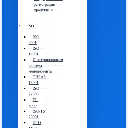
регистрации
продукции
ISO
ISO
9001
ISO
14001
Интегрированная
система
менеджмента
OHSAS
18001
ISO
22000
TL
9000
ISO/TS
29001
ИСО