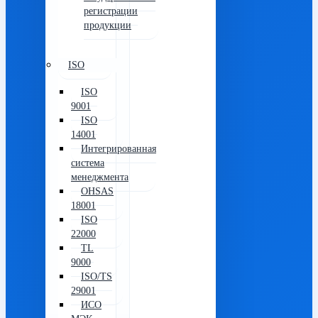
регистрации
продукции
ISO
ISO
9001
ISO
14001
Интегрированная
система
менеджмента
OHSAS
18001
ISO
22000
TL
9000
ISO/TS
29001
ИСО