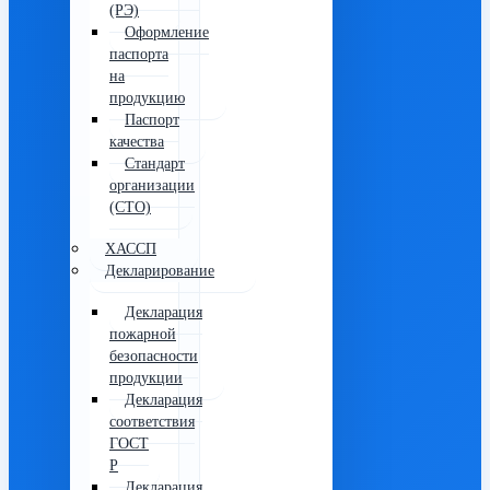
(РЭ)
Оформление
паспорта
на
продукцию
Паспорт
качества
Стандарт
организации
(СТО)
ХАССП
Декларирование
Декларация
пожарной
безопасности
продукции
Декларация
соответствия
ГОСТ
Р
Декларация