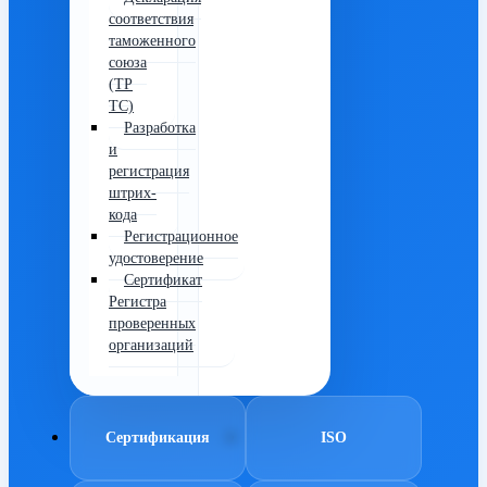
соответствия
таможенного
союза
(ТР
ТС)
Разработка
и
регистрация
штрих-
кода
Регистрационное
удостоверение
Сертификат
Регистра
проверенных
организаций
Сертификация
ISO