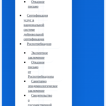
Отказное
письмо
Сертификация
услуг в
национальной
системе
добровольной
сертификации
Роспотребнадзор
Экспертное
заключение
Отказное
письмо
от
Роспотребнадзора
Санитарно
эпидемиологическое
заключение
Свидетельство
о
государственной