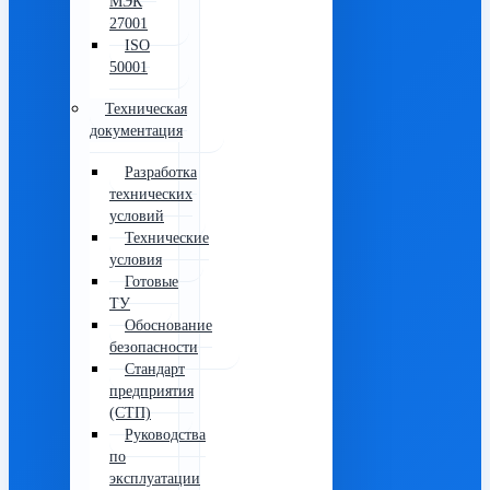
МЭК
27001
ISO
50001
Техническая
документация
Разработка
технических
условий
Технические
условия
Готовые
ТУ
Обоснование
безопасности
Стандарт
предприятия
(СТП)
Руководства
по
эксплуатации