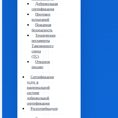
Добровольная
сертификация
Протокол
испытаний
Пожарная
безопасность
Технические
регламенты
Таможенного
союза
(ТС)
Отказное
письмо
Сертификация
услуг в
национальной
системе
добровольной
сертификации
Роспотребнадзор