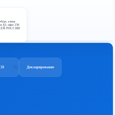
рбург, улица
т, 63, офис 236
СЕЙ РОССИИ
СП
Декларирование