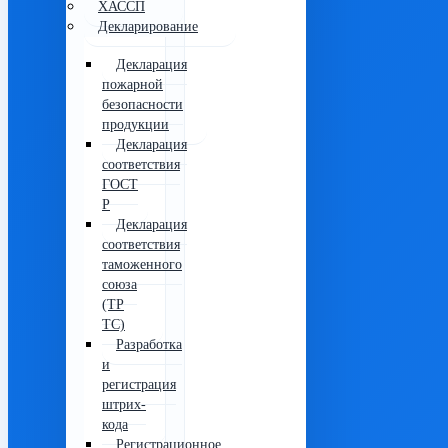
ХАССП
Декларирование
Декларация
пожарной
безопасности
продукции
Декларация
соответствия
ГОСТ
Р
Декларация
соответствия
таможенного
союза
(ТР
ТС)
Разработка
и
регистрация
штрих-
кода
Регистрационное