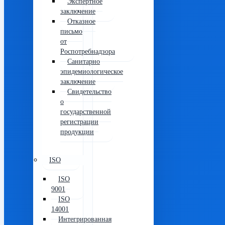
Экспертное
заключение
Отказное
письмо
от
Роспотребнадзора
Санитарно
эпидемиологическое
заключение
Свидетельство
о
государственной
регистрации
продукции
ISO
ISO
9001
ISO
14001
Интегрированная