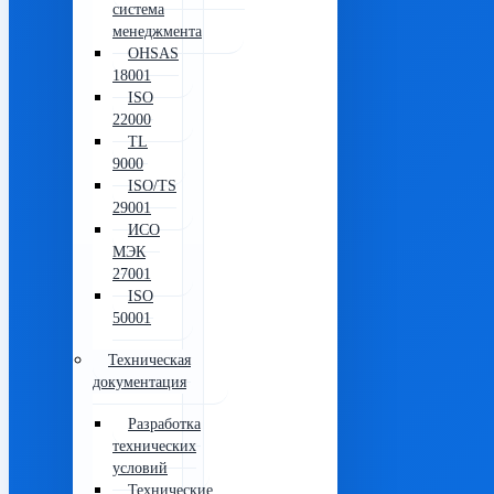
система
менеджмента
OHSAS
18001
ISO
22000
TL
9000
ISO/TS
29001
ИСО
МЭК
27001
ISO
50001
Техническая
документация
Разработка
технических
условий
Технические