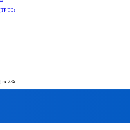
(ТР ТС)
офис 236