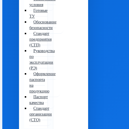
условия
Готовые
ТУ
Обоснование
безопасности
Стандарт
предприятия
(СТП)
Руководства
по
эксплуатации
(РЭ)
Оформление
паспорта
на
продукцию
Паспорт
качества
Стандарт
организации
(СТО)