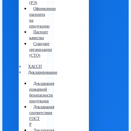
(РЭ)
Оформление
паспорта
на
продукцию
Паспорт
качества
Стандарт
организации
(СТО)
ХАССП
Декларирование
Декларация
пожарной
безопасности
продукции
Декларация
соответствия
ГОСТ
Р
Декларация