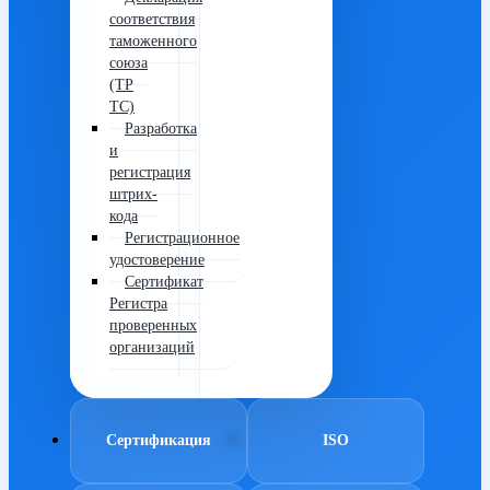
соответствия
таможенного
союза
(ТР
ТС)
Разработка
и
регистрация
штрих-
кода
Регистрационное
удостоверение
Сертификат
Регистра
проверенных
организаций
Сертификация
ISO