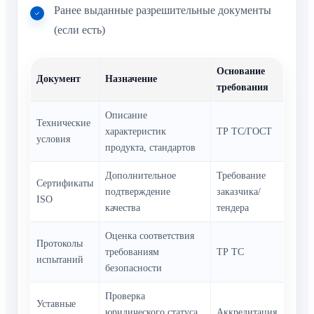
Ранее выданные разрешительные документы
(если есть)
Основание
Документ
Назначение
требования
Описание
Технические
характеристик
ТР ТС/ГОСТ
условия
продукта, стандартов
Дополнительное
Требование
Сертификаты
подтверждение
заказчика/
ISO
качества
тендера
Оценка соответствия
Протоколы
требованиям
ТР ТС
испытаний
безопасности
Проверка
Уставные
юридического статуса
Аккредитация