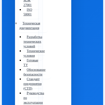
МЭК
27001
ISO
50001
Техническая
документация
Разработка
технических
условий
Технические
условия
Готовые
ТУ
Обоснование
безопасности
Стандарт
предприятия
(СТП)
Руководства
по
эксплуатации