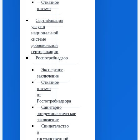
Отказное
письмо
Сертификация
услуг в
национальной
системе
добровольной
сертификации
Роспотребнадзор
Экспертное
заключение
Отказное
письмо
от
Роспотребнадзора
Санитарно
эпидемиологическое
заключение
Свидетельство
о
государственной