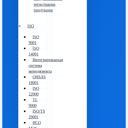
регистрации
продукции
ISO
ISO
9001
ISO
14001
Интегрированная
система
менеджмента
OHSAS
18001
ISO
22000
TL
9000
ISO/TS
29001
ИСО