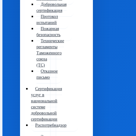
Добровольная
сертификация
Протокол
испытаний
Пожарная
безопасность
Технические
регламенты
Таможенного
союза
(ТС)
Отказное
письмо
Сертификация
услуг в
национальной
системе
добровольной
сертификации
Роспотребнадзор