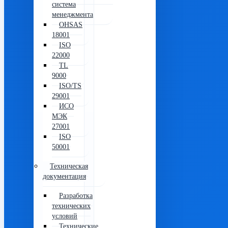
система
менеджмента
OHSAS
18001
ISO
22000
TL
9000
ISO/TS
29001
ИСО
МЭК
27001
ISO
50001
Техническая
документация
Разработка
технических
условий
Технические