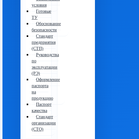
условия
Готовые
ТУ
Обоснование
безопасности
Стандарт
предприятия
(СТП)
Руководства
по
эксплуатации
(РЭ)
Оформление
паспорта
на
продукцию
Паспорт
качества
Стандарт
организации
(СТО)