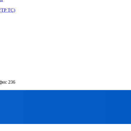
(ТР ТС)
офис 236