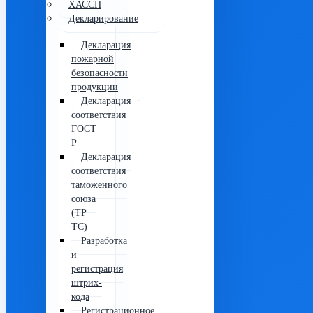
ХАССП
Декларирование
Декларация
пожарной
безопасности
продукции
Декларация
соответствия
ГОСТ
Р
Декларация
соответствия
таможенного
союза
(ТР
ТС)
Разработка
и
регистрация
штрих-
кода
Регистрационное