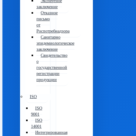
Экспертное
заключение
Отказное
письмо
от
Роспотребнадзора
Санитарно
эпидемиологическое
заключение
Свидетельство
о
государственной
регистрации
продукции
ISO
ISO
9001
ISO
14001
Интегрированная