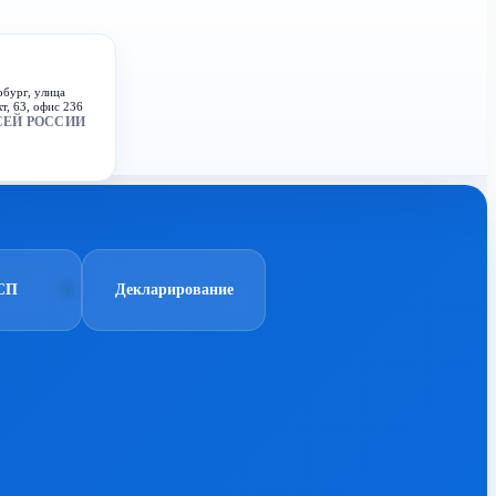
рбург, улица
т, 63, офис 236
СЕЙ РОССИИ
СП
Декларирование