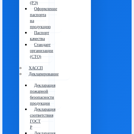
(РЭ)
Оформление
паспорта
на
продукцию
Паспорт
качества
Стандарт
организации
(СТО)
ХАССП
Декларирование
Декларация
пожарной
безопасности
продукции
Декларация
соответствия
ГОСТ
Р
Декларация