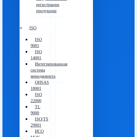
регистрации
продукции
ISO
ISO
9001
ISO
14001
Интегрированная
система
менеджмента
OHSAS
18001
ISO
22000
TL
9000
ISO/TS
29001
ИСО