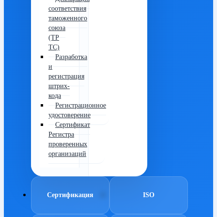
соответствия
таможенного
союза
(ТР
ТС)
Разработка
и
регистрация
штрих-
кода
Регистрационное
удостоверение
Сертификат
Регистра
проверенных
организаций
Сертификация
ISO