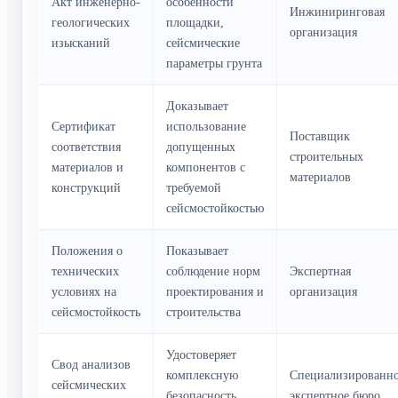
Акт инженерно-
особенности
Инжиниринговая
геологических
площадки,
организация
изысканий
сейсмические
параметры грунта
Доказывает
Сертификат
использование
Поставщик
соответствия
допущенных
строительных
материалов и
компонентов с
материалов
конструкций
требуемой
сейсмостойкостью
Положения о
Показывает
технических
соблюдение норм
Экспертная
условиях на
проектирования и
организация
сейсмостойкость
строительства
Удостоверяет
Свод анализов
комплексную
Специализированн
сейсмических
безопасность
экспертное бюро