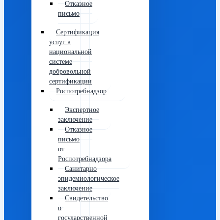
Отказное
письмо
Сертификация
услуг в
национальной
системе
добровольной
сертификации
Роспотребнадзор
Экспертное
заключение
Отказное
письмо
от
Роспотребнадзора
Санитарно
эпидемиологическое
заключение
Свидетельство
о
государственной