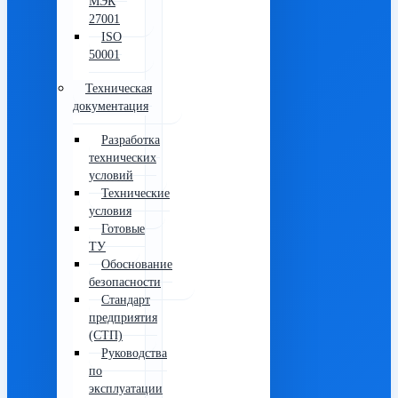
МЭК
27001
ISO
50001
Техническая
документация
Разработка
технических
условий
Технические
условия
Готовые
ТУ
Обоснование
безопасности
Стандарт
предприятия
(СТП)
Руководства
по
эксплуатации