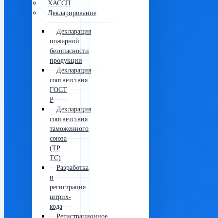
ХАССП
Декларирование
Декларация
пожарной
безопасности
продукции
Декларация
соответствия
ГОСТ
Р
Декларация
соответствия
таможенного
союза
(ТР
ТС)
Разработка
и
регистрация
штрих-
кода
Регистрационное