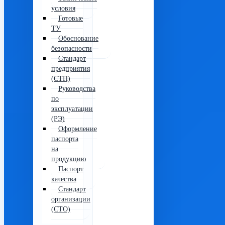
условия
Готовые
ТУ
Обоснование
безопасности
Стандарт
предприятия
(СТП)
Руководства
по
эксплуатации
(РЭ)
Оформление
паспорта
на
продукцию
Паспорт
качества
Стандарт
организации
(СТО)