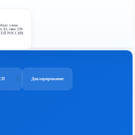
рбург, улица
т, 63, офис 236
СЕЙ РОССИИ
СП
Декларирование