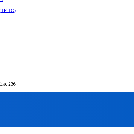
(ТР ТС)
офис 236