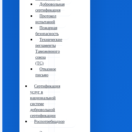
Добровольная
сертификация
Протокол
испытаний
Пожарная
безопасность
Технические
регламенты
Таможенного
союза
(ТС)
Отказное
письмо
Сертификация
услуг в
национальной
системе
добровольной
сертификации
Роспотребнадзор