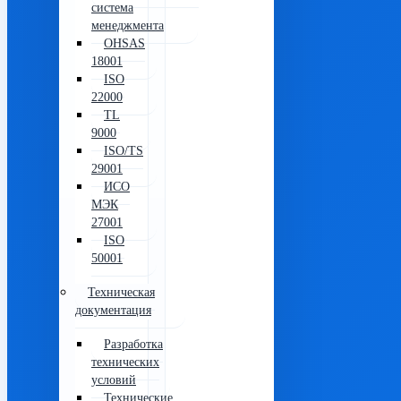
система
менеджмента
OHSAS
18001
ISO
22000
TL
9000
ISO/TS
29001
ИСО
МЭК
27001
ISO
50001
Техническая
документация
Разработка
технических
условий
Технические