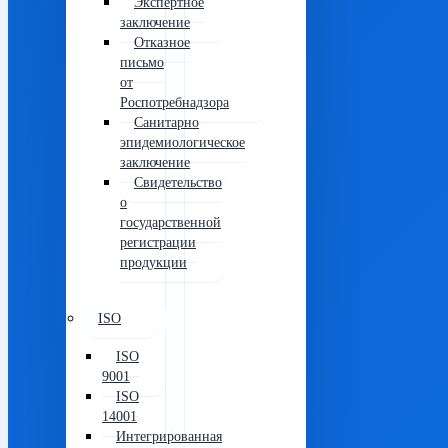
Экспертное
заключение
Отказное
письмо
от
Роспотребнадзора
Санитарно
эпидемиологическое
заключение
Свидетельство
о
государственной
регистрации
продукции
ISO
ISO
9001
ISO
14001
Интегрированная