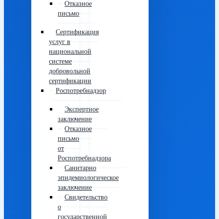
Отказное
письмо
Сертификация
услуг в
национальной
системе
добровольной
сертификации
Роспотребнадзор
Экспертное
заключение
Отказное
письмо
от
Роспотребнадзора
Санитарно
эпидемиологическое
заключение
Свидетельство
о
государственной