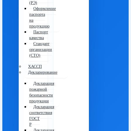
(РЭ)
Оформление
паспорта
на
продукцию
Паспорт
качества
Стандарт
организации
(СТО)
ХАССП
Декларирование
Декларация
пожарной
безопасности
продукции
Декларация
соответствия
ГОСТ
Р
Декларация