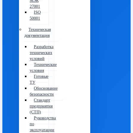
МЭК
27001
ISO
50001
Техническая
документация
Разработка
технических
условий
Технические
условия
Готовые
ТУ
Обоснование
безопасности
Стандарт
предприятия
(СТП)
Руководства
по
эксплуатации