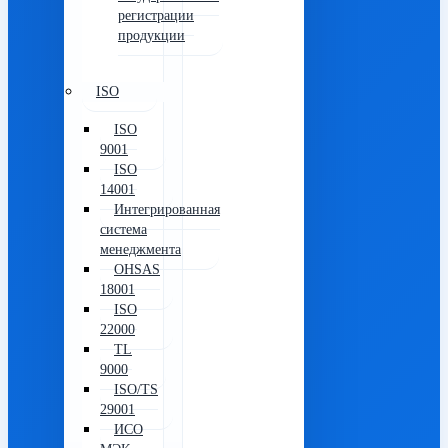
регистрации
продукции
ISO
ISO
9001
ISO
14001
Интегрированная
система
менеджмента
OHSAS
18001
ISO
22000
TL
9000
ISO/TS
29001
ИСО