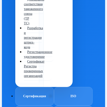
соответствия
таможенного
союза
(ТР
ТС)
Разработка
и
регистрация
штрих-
кода
Регистрационное
удостоверение
Сертификат
Регистра
проверенных
организаций
Сертификация
ISO