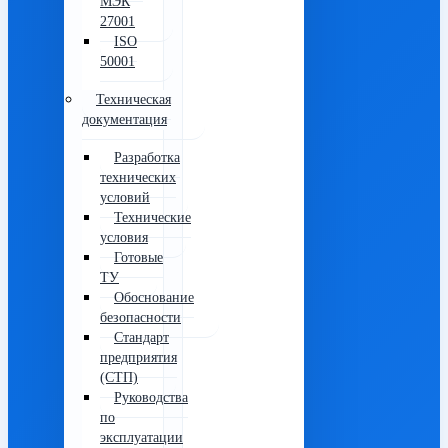
МЭК
27001
ISO
50001
Техническая
документация
Разработка
технических
условий
Технические
условия
Готовые
ТУ
Обоснование
безопасности
Стандарт
предприятия
(СТП)
Руководства
по
эксплуатации