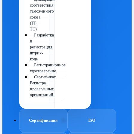
соответствия
таможенного
союза
(ТР
ТС)
Разработка
и
регистрация
штрих-
кода
Регистрационное
удостоверение
Сертификат
Регистра
проверенных
организаций
Сертификация
ISO