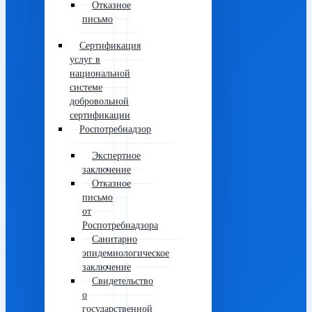
Отказное
письмо
Сертификация
услуг в
национальной
системе
добровольной
сертификации
Роспотребнадзор
Экспертное
заключение
Отказное
письмо
от
Роспотребнадзора
Санитарно
эпидемиологическое
заключение
Свидетельство
о
государственной