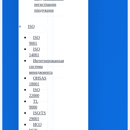
регистрации
продукции
ISO
ISO
9001
ISO
14001
Интегрированная
система
менеджмента
OHSAS
18001
ISO
22000
TL
9000
ISO/TS
29001
ИСО