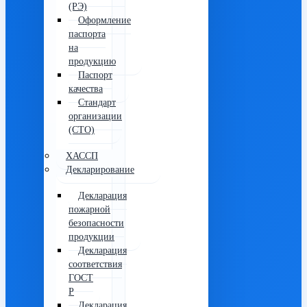
(РЭ)
Оформление
паспорта
на
продукцию
Паспорт
качества
Стандарт
организации
(СТО)
ХАССП
Декларирование
Декларация
пожарной
безопасности
продукции
Декларация
соответствия
ГОСТ
Р
Декларация