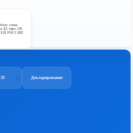
рбург, улица
т, 63, офис 236
СЕЙ РОССИИ
СП
Декларирование