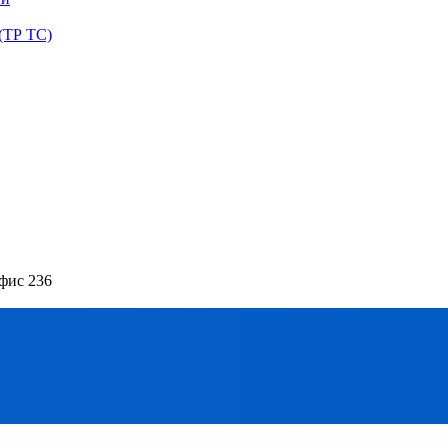
(ТР ТС)
офис 236