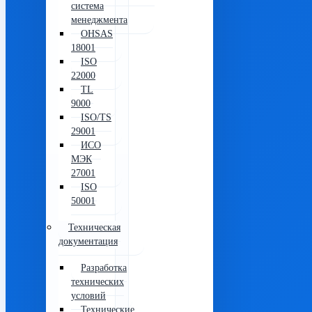
система
менеджмента
OHSAS
18001
ISO
22000
TL
9000
ISO/TS
29001
ИСО
МЭК
27001
ISO
50001
Техническая
документация
Разработка
технических
условий
Технические