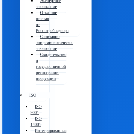
Экспертное
заключение
Отказное
письмо
от
Роспотребнадзора
Санитарно
эпидемиологическое
заключение
Свидетельство
о
государственной
регистрации
продукции
ISO
ISO
9001
ISO
14001
Интегрированная