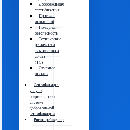
Добровольная
сертификация
Протокол
испытаний
Пожарная
безопасность
Технические
регламенты
Таможенного
союза
(ТС)
Отказное
письмо
Сертификация
услуг в
национальной
системе
добровольной
сертификации
Роспотребнадзор