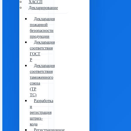
ХАССП
Декларирование
Декларация
пожарной
безопасности
продукции
Декларация
соответствия
ГОСТ
Р
Декларация
соответствия
таможенного
союза
(ТР
ТС)
Разработка
и
регистрация
штрих-
кода
Регистрационное