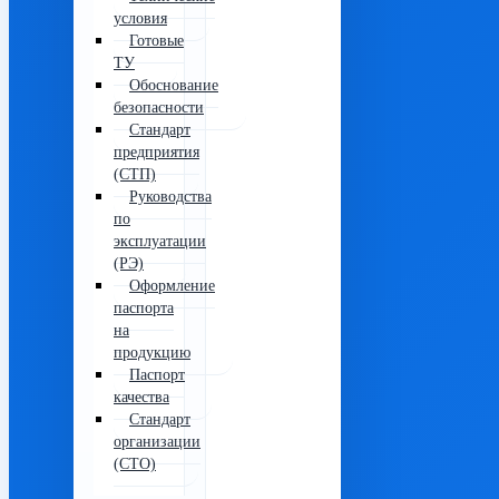
условия
Готовые
ТУ
Обоснование
безопасности
Стандарт
предприятия
(СТП)
Руководства
по
эксплуатации
(РЭ)
Оформление
паспорта
на
продукцию
Паспорт
качества
Стандарт
организации
(СТО)