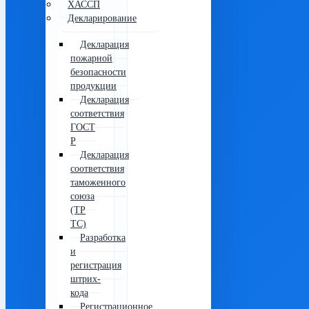
ХАССП
Декларирование
Декларация
пожарной
безопасности
продукции
Декларация
соответствия
ГОСТ
Р
Декларация
соответствия
таможенного
союза
(ТР
ТС)
Разработка
и
регистрация
штрих-
кода
Регистрационное