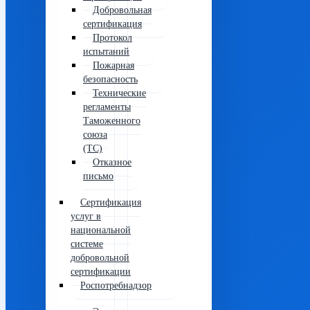
Добровольная
сертификация
Протокол
испытаний
Пожарная
безопасность
Технические
регламенты
Таможенного
союза
(ТС)
Отказное
письмо
Сертификация
услуг в
национальной
системе
добровольной
сертификации
Роспотребнадзор