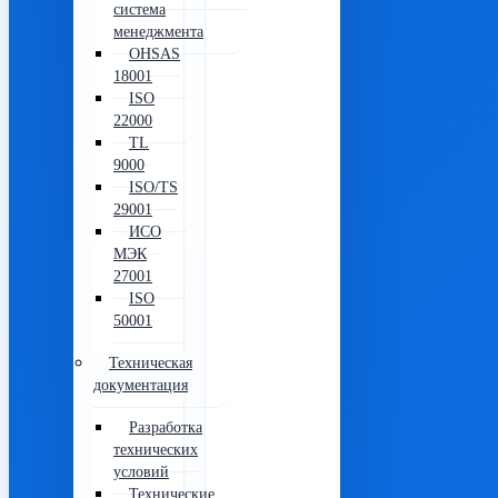
система
менеджмента
OHSAS
18001
ISO
22000
TL
9000
ISO/TS
29001
ИСО
МЭК
27001
ISO
50001
Техническая
документация
Разработка
технических
условий
Технические