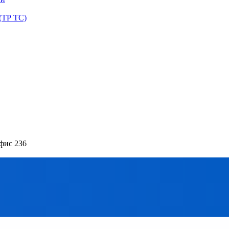
(ТР ТС)
офис 236