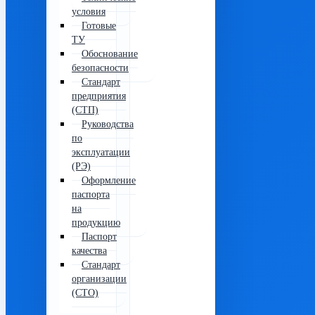
условия
Готовые
ТУ
Обоснование
безопасности
Стандарт
предприятия
(СТП)
Руководства
по
эксплуатации
(РЭ)
Оформление
паспорта
на
продукцию
Паспорт
качества
Стандарт
организации
(СТО)