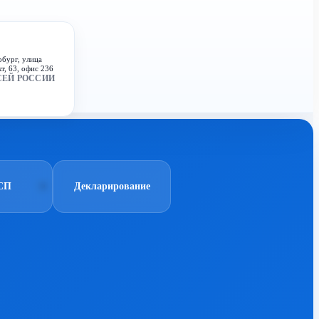
рбург, улица
т, 63, офис 236
СЕЙ РОССИИ
СП
Декларирование