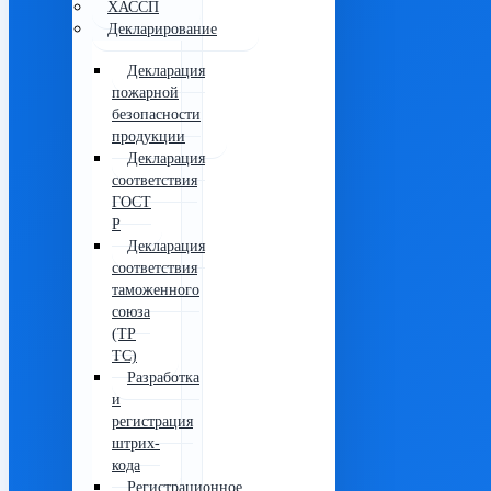
ХАССП
Декларирование
Декларация
пожарной
безопасности
продукции
Декларация
соответствия
ГОСТ
Р
Декларация
соответствия
таможенного
союза
(ТР
ТС)
Разработка
и
регистрация
штрих-
кода
Регистрационное