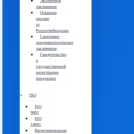
Экспертное
заключение
Отказное
письмо
от
Роспотребнадзора
Санитарно
эпидемиологическое
заключение
Свидетельство
о
государственной
регистрации
продукции
ISO
ISO
9001
ISO
14001
Интегрированная