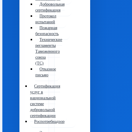
Добровольная
сертификация
Протокол
испытаний
Пожарная
безопасность
Технические
регламенты
Таможенного
союза
(ТС)
Отказное
письмо
Сертификация
услуг в
национальной
системе
добровольной
сертификации
Роспотребнадзор