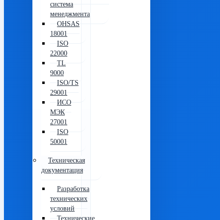
система
менеджмента
OHSAS
18001
ISO
22000
TL
9000
ISO/TS
29001
ИСО
МЭК
27001
ISO
50001
Техническая
документация
Разработка
технических
условий
Технические