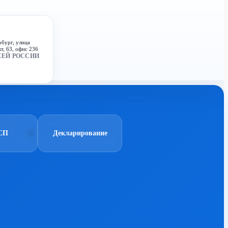
рбург, улица
т, 63, офис 236
СЕЙ РОССИИ
СП
Декларирование