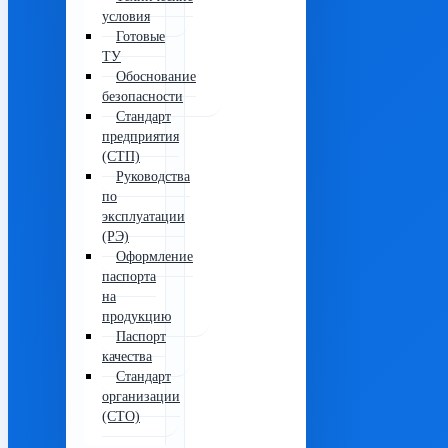
условия
Готовые
ТУ
Обоснование
безопасности
Стандарт
предприятия
(СТП)
Руководства
по
эксплуатации
(РЭ)
Оформление
паспорта
на
продукцию
Паспорт
качества
Стандарт
организации
(СТО)