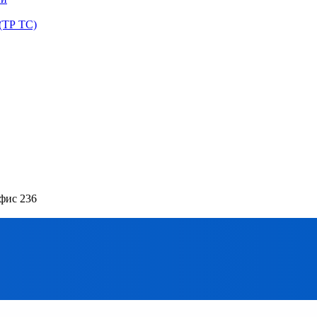
(ТР ТС)
офис 236