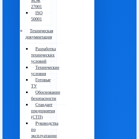
МЭК
27001
ISO
50001
Техническая
документация
Разработка
технических
условий
Технические
условия
Готовые
ТУ
Обоснование
безопасности
Стандарт
предприятия
(СТП)
Руководства
по
эксплуатации