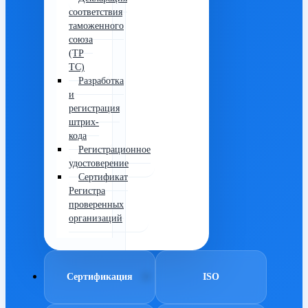
соответствия
таможенного
союза
(ТР
ТС)
Разработка
и
регистрация
штрих-
кода
Регистрационное
удостоверение
Сертификат
Регистра
проверенных
организаций
Сертификация
ISO