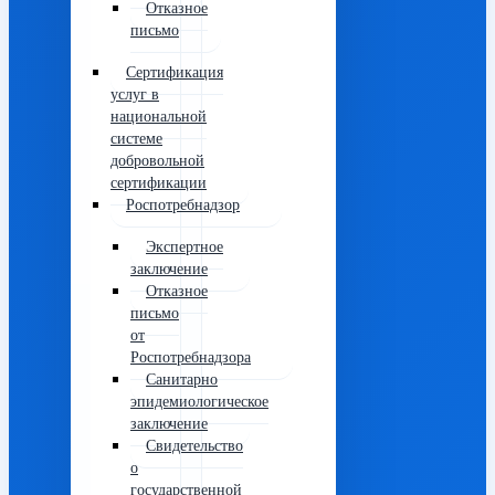
Отказное
письмо
Сертификация
услуг в
национальной
системе
добровольной
сертификации
Роспотребнадзор
Экспертное
заключение
Отказное
письмо
от
Роспотребнадзора
Санитарно
эпидемиологическое
заключение
Свидетельство
о
государственной