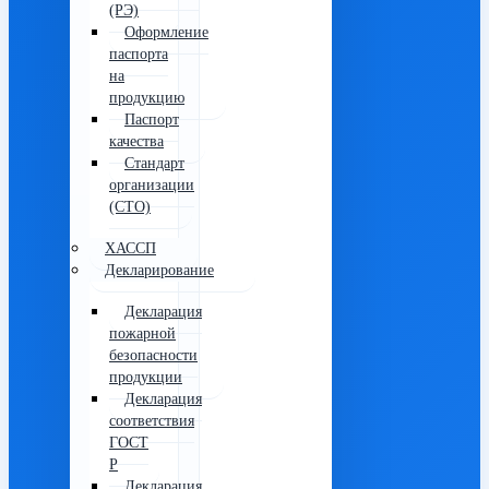
(РЭ)
Оформление
паспорта
на
продукцию
Паспорт
качества
Стандарт
организации
(СТО)
ХАССП
Декларирование
Декларация
пожарной
безопасности
продукции
Декларация
соответствия
ГОСТ
Р
Декларация