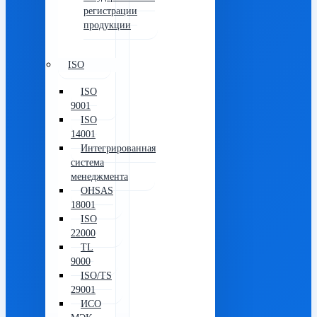
регистрации
продукции
ISO
ISO
9001
ISO
14001
Интегрированная
система
менеджмента
OHSAS
18001
ISO
22000
TL
9000
ISO/TS
29001
ИСО